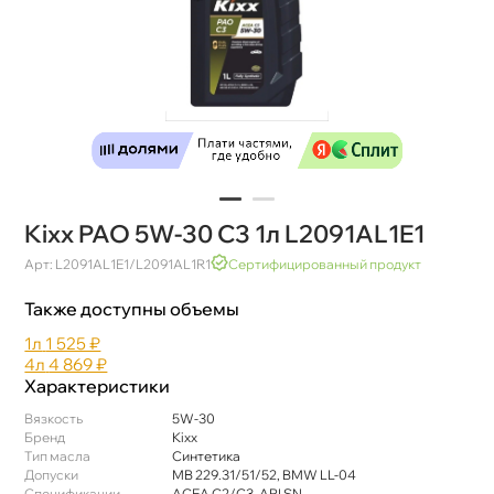
Kixx PAO 5W-30 C3 1л L2091AL1E1
Арт: L2091AL1E1/L2091AL1R1
Сертифицированный продукт
Также доступны объемы
1л
1 525 ₽
4л
4 869 ₽
Характеристики
язкость
5W-30
Бренд
Kixx
Тип масла
Синтетика
Допуски
MB 229.31/51/52, BMW LL-04
Спецификации
ACEA C2/C3, API SN