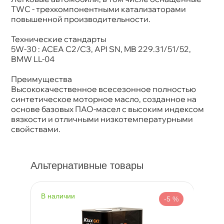
TWC - трехкомпонентными катализаторами
повышенной производительности.
Технические стандарты
5W-30 : ACEA C2/C3, API SN, MB 229.31/51/52,
BMW LL-04
Преимущества
ысококачественное всесезонное полностью
синтетическое моторное масло, созданное на
основе базовых ПАО-масел с высоким индексом
язкости и отличными низкотемпературными
свойствами.
Альтернативные товары
наличии
н
%
-5 %