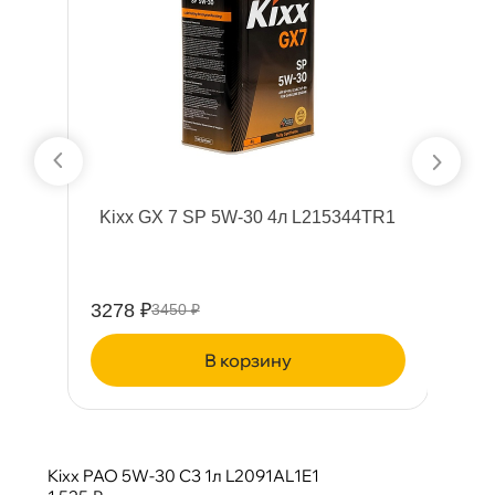
1
Kixx GX 7 SP 5W-30 4л L215344TR1
3278 ₽
4
3450 ₽
корзину
Kixx PAO 5W-30 C3 1л L2091AL1E1