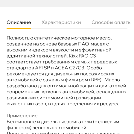
Описание
Характеристики
Способы оплаты
Полностью синтетическое моторное масло,
язкость
5W-30
Бренд
Kixx
созданное на основе базовых ПАО-масел с
Тип масла
Синтетика
ысоким индексом вязкости и эффективной
Допуски
MB 229.31/51/52, BMW LL-04
аддитивной технологией. Kixx PAO C3
Спецификации
ACEA C2/C3, API SN
соответствует требованиям самых передовых
Объем
1л
стандартов API SP и ACEA C2/C3. Особо
Артикул
L2091AL1E1/L2091AL1R1
Применение
Двигатель
рекомендуется для дизельных пассажирских
автомобилей с сажевым фильтром (DPF). Масло
разработано для оптимальной защиты двигателей
современных легковых автомобилей, оснащенных
различными системами нейтрализации
ыхлопных газов, в целях продления их ресурса.
Применение
Бензиновые и дизельные двигатели (с сажевым
фильтром) легковых автомобилей.
Легковые автомобили, в том числе оснащенные