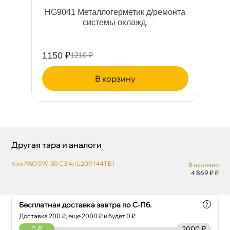
HG9041 Металлогерметик д/ремонта
системы охлажд.
1150 ₽
54
1210 ₽
корзину
Другая тара и аналоги
Kixx PAO 5W-30 C3 4л L209144TE1
наличии
4 869 ₽ ₽
Бесплатная доставка завтра по С-Пб.
?
Доставка
200
₽, еще
2000
₽ и будет 0 ₽
0
₽
2000 ₽