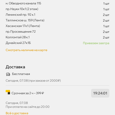
н. Обводного канала 115
1 шт
пр.Науки 10к1 (2 этаж)
1 шт
Ленинский пр. 92 к.1
2 шт
Таллинское ш. 159 (Лента)
2 шт
Хасанская 17к1 (Лента)
1 шт
пр.Просвещения 72
2 шт
Коллонтай 28 к.1
2 шт
Дунайский 27к1Б
Привезем завтра
Смотреть наличие на карте
Доставка
Бесплатная
Сегодня, 07.08 (при заказе от 2000₽)
19
:
24
:
01
Срочная за 2 ч – 399 ₽
Сегодня, 07.08
При оплате на сайте до 20:00
сё о доставке