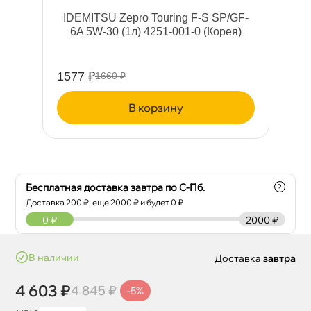
л)
IDEMITSU Zepro Touring F-S SP/GF-
6A 5W-30 (1л) 4251-001-0 (Корея)
(
1577 ₽
62
1660 ₽
корзину
Бесплатная доставка завтра по С-Пб.
?
Доставка
200
₽, еще
2000
₽ и будет 0 ₽
0
₽
2000 ₽
наличии
Доставка
завтра
4 603 ₽
4 845 ₽
-5%