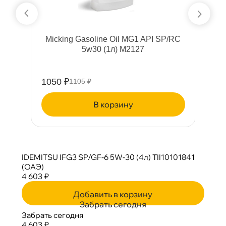
Micking Gasoline Oil MG1 API SP/RC
5w30 (1л) M2127
1050 ₽
3
1105 ₽
корзину
IDEMITSU IFG3 SP/GF-6 5W-30 (4л) TII10101841
(ОАЭ)
4 603 ₽
Добавить в корзину
Забрать сегодня
Забрать сегодня
4 603 ₽