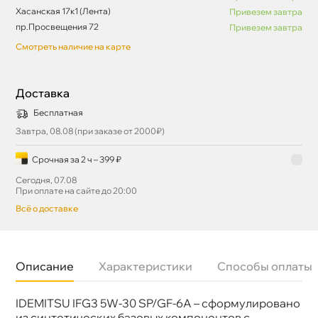
Хасанская 17к1 (Лента)
Привезем завтра
пр.Просвещения 72
Привезем завтра
Смотреть наличие на карте
Доставка
Бесплатная
Завтра, 08.08 (при заказе от 2000₽)
Срочная за 2 ч – 399 ₽
Сегодня, 07.08
При оплате на сайте до 20:00
сё о доставке
Описание
Характеристики
Способы оплаты
IDEMITSU IFG3 5W-30 SP/GF-6A – сформулировано
язкость
5W-30
Бренд
IDEMITSU
из синтетических базовых компонентов с