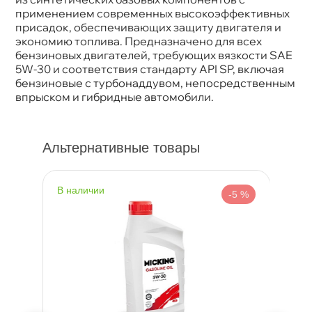
Тип масла
Синтетика
применением современных высокоэффективных
Спецификации
IFG3 5W-30 SP/GF-6A
присадок, обеспечивающих защиту двигателя и
Объем
4л
экономию топлива. Предназначено для всех
Артикул
TII10101841
ензиновых двигателей, требующих вязкости SAE
Применение
Двигатель
5W-30 и соответствия стандарту API SP, включая
ензиновые с турбонаддувом, непосредственным
прыском и гибридные автомобили.
Альтернативные товары
наличии
н
%
-5 %