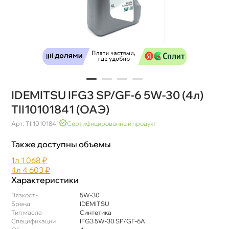
IDEMITSU IFG3 SP/GF-6 5W-30 (4л)
TII10101841 (ОАЭ)
Арт: TII10101841
Сертифицированный продукт
Также доступны объемы
1л
1 068 ₽
4л
4 603 ₽
Характеристики
язкость
5W-30
Бренд
IDEMITSU
Тип масла
Синтетика
Спецификации
IFG3 5W-30 SP/GF-6A