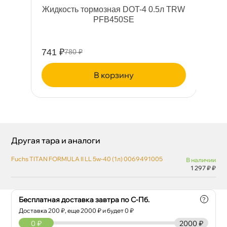
Жидкость тормозная DOT-4 0.5л TRW
PFB450SE
741 ₽
25
780 ₽
корзину
Другая тара и аналоги
Fuchs TITAN FORMULA II LL 5w-40 (1л) 0069491005
наличии
1 297 ₽ ₽
Бесплатная доставка завтра по С-Пб.
?
Доставка
200
₽, еще
2000
₽ и будет 0 ₽
0
₽
2000 ₽