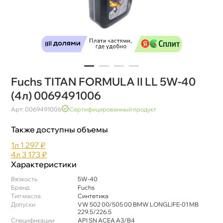
Fuchs TITAN FORMULA II LL 5W-40
(4л) 0069491006
Арт: 0069491006
Сертифицированный продукт
Также доступны объемы
1л
1 297 ₽
4л
3 173 ₽
Характеристики
язкость
5W-40
Бренд
Fuchs
Тип масла
Синтетика
Допуски
VW 502 00/505 00 BMW LONGLIFE-01 MB
229.5/226.5
Спецификации
API SN ACEA А3/B4