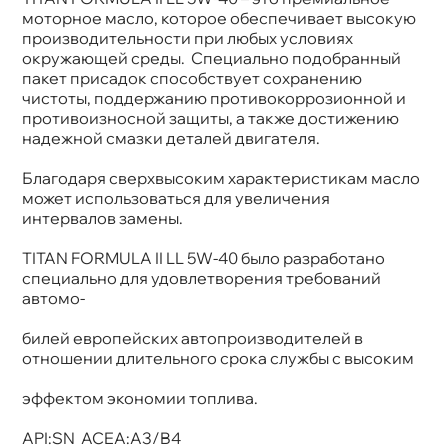
Бренд
Fuchs
моторное масло, которое обеспечивает высокую
Тип масла
Синтетика
производительности при любых условиях
Допуски
VW 502 00/505 00 BMW LONGLIFE-01 MB
окружающей среды. Специально подобранный
229.5/226.5
пакет присадок способствует сохранению
Спецификации
API SN ACEA А3/B4
чистоты, поддержанию противокоррозионной и
Объем
4л
Артикул
0069491006
противоизносной защиты, а также достижению
Применение
Двигатель
надежной смазки деталей двигателя.
Благодаря сверхвысоким характеристикам масло
может использоваться для увеличения
интервалов замены.
TITAN FORMULA II LL 5W-40 было разработано
специально для удовлетворения требований
автомо-
илей европейских автопроизводителей
отношении длительного срока службы с высоким
эффектом экономии топлива.
API:SN ACEA:A3/B4