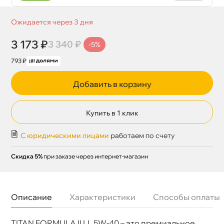
Ожидается через 3 дня
3 173 ₽
3 340 ₽
-5%
793 ₽
Добавить в корзину
Купить в 1 клик
С юридическими лицами
работаем по счету
Скидка 5%
при заказе через интернет-магазин
Описание
Характеристики
Способы оплаты
TITAN FORMULA II LL 5W-40 – это премиальное
язкость
5W-40