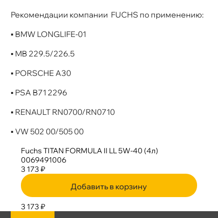
Рекомендации компании FUCHS по применению:
▪ BMW LONGLIFE-01
▪ MB 229.5/226.5
▪ PORSCHE А30
▪ PSA B71 2296
▪ RENAULT RN0700/RN0710
▪ VW 502 00/505 00
Fuchs TITAN FORMULA II LL 5W-40 (4л)
0069491006
3 173 ₽
Добавить в корзину
3 173 ₽