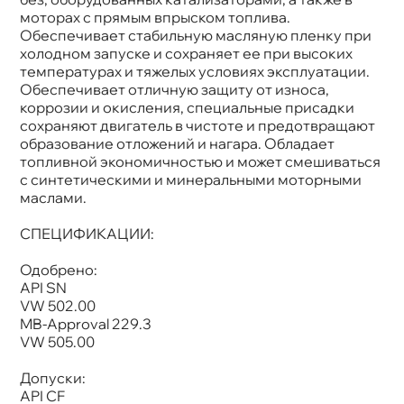
Артикул
E100092-60L
моторах с прямым впрыском топлива.
Применение
Двигатель
Обеспечивает стабильную масляную пленку при
холодном запуске и сохраняет ее при высоких
температурах и тяжелых условиях эксплуатации.
Обеспечивает отличную защиту от износа,
коррозии и окисления, специальные присадки
сохраняют двигатель в чистоте и предотвращают
образование отложений и нагара. Обладает
топливной экономичностью и может смешиваться
с синтетическими и минеральными моторными
маслами.
СПЕЦИФИКАЦИИ:
Одобрено:
API SN
VW 502.00
MB-Approval 229.3
VW 505.00
Допуски:
API CF