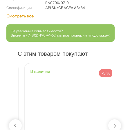
RN0700/0710
Спецификации
API SN/CF ACEA A3/B4
Смотреть все
Не уверены в совместимости?
Звоните
+7 (812) 490-74-62
, мы все проверим и подскажем!
С этим товаром покупают
наличии
н
 %
-5 %