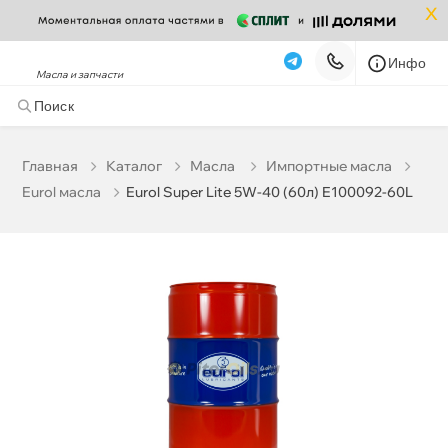
x
Инфо
Масла и запчасти
Eurol Super Lite 5W-40 (60л) E100092-60L
44 769 ₽
корзину
47 125 ₽
Главная
Катало
Масла
Импортные масла
Eurol масла
Eurol Super Lite 5W-40 (60л) E100092-60L
Бесплатная
Сегодня, 06.08 (при заказе от 2000₽)
Срочная за 2 ч – 399 ₽
Сегодня, 06.08
Самовывоз
Сегодня
Карта
Список