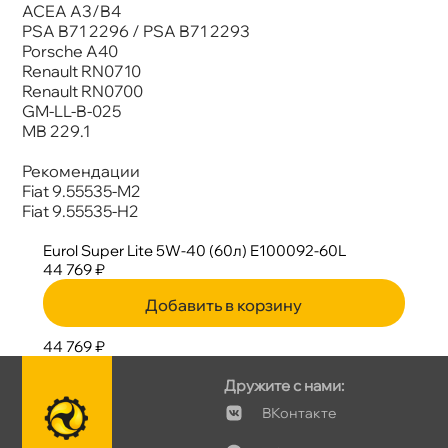
ACEA A3/B4
PSA B71 2296 / PSA B71 2293
Porsche A40
Renault RN0710
Renault RN0700
GM-LL-B-025
MB 229.1
Рекомендации
Fiat 9.55535-M2
Fiat 9.55535-H2
Eurol Super Lite 5W-40 (60л) E100092-60L
44 769 ₽
Добавить в корзину
44 769 ₽
Дружите с нами:
Контакте