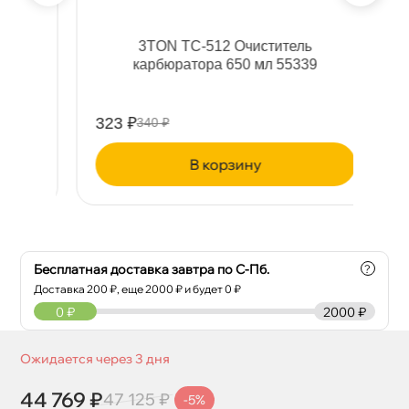
an
3TON ТС-512 Очиститель
карбюратора 650 мл 55339
323 ₽
24
340 ₽
корзину
Бесплатная доставка завтра по С-Пб.
?
Доставка
200
₽, еще
2000
₽ и будет 0 ₽
0
₽
2000 ₽
Ожидается через 3 дня
44 769 ₽
47 125 ₽
-5%