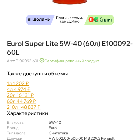
Eurol Super Lite 5W-40 (60л) E100092-
60L
Арт: E100092-60L
Сертифицированный продукт
Также доступны объемы
1л
1 202 ₽
4л
4 974 ₽
20л
16 131 ₽
60л
44 769 ₽
210л
148 837 ₽
Характеристики
язкость
5W-40
Бренд
Eurol
Тип масла
Синтетика
Допуски
VW 502.00/505.00 MB 229.3 Renault