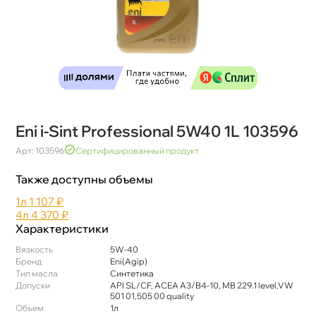
Eni i-Sint Professional 5W40 1L 103596
Арт: 103596
Сертифицированный продукт
Также доступны объемы
1л
1 107 ₽
4л
4 370 ₽
Характеристики
язкость
5W-40
Бренд
Eni(Agip)
Тип масла
Синтетика
Допуски
API SL/CF, ACEA A3/B4-10, MB 229.1 level,VW
501 01,505 00 quality
Объем
1л