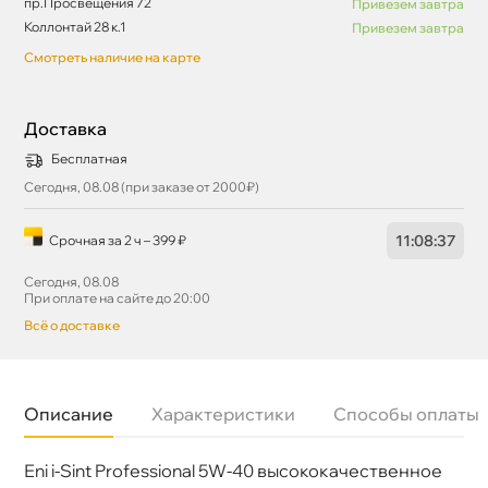
пр.Просвещения 72
Привезем завтра
Коллонтай 28 к.1
Привезем завтра
Смотреть наличие на карте
Доставка
Бесплатная
Сегодня, 08.08 (при заказе от 2000₽)
11
:
08
:
36
Срочная за 2 ч – 399 ₽
Сегодня, 08.08
При оплате на сайте до 20:00
сё о доставке
Описание
Характеристики
Способы оплаты
Еni i-Sint Professional 5W-40 высококачественное
язкость
5W-40
Бренд
Eni(Agip)