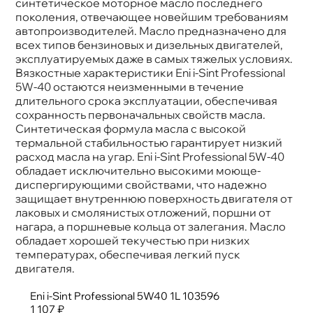
синтетическое моторное масло последнего
Тип масла
Синтетика
поколения, отвечающее новейшим требованиям
Допуски
API SL/CF, ACEA A3/B4-10, MB 229.1 level,VW
автопроизводителей. Масло предназначено для
501 01,505 00 quality
сех типов бензиновых и дизельных двигателей,
Объем
1л
эксплуатируемых даже в самых тяжелых условиях.
Артикул
103596
язкостные характеристики Еni i-Sint Professional
5W-40 остаются неизменными в течение
длительного срока эксплуатации, обеспечивая
сохранность первоначальных свойств масла.
Синтетическая формула масла с высокой
термальной стабильностью гарантирует низкий
расход масла на угар. Еni i-Sint Professional 5W-40
обладает исключительно высокими моюще-
диспергирующими свойствами, что надежно
защищает внутреннюю поверхность двигателя от
лаковых и смолянистых отложений, поршни от
нагара, а поршневые кольца от залегания. Масло
обладает хорошей текучестью при низких
температурах, обеспечивая легкий пуск
двигателя.
Eni i-Sint Professional 5W40 1L 103596
1 107 ₽