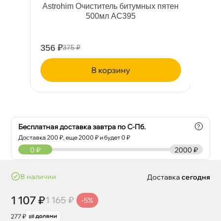
Astrohim Очиститель битумных пятен
500мл AC395
qu
356 ₽
39
375 ₽
корзину
Бесплатная доставка завтра по С-Пб.
?
Доставка
200
₽, еще
2000
₽ и будет 0 ₽
0
₽
2000 ₽
наличии
Доставка
сегодня
1 107 ₽
1 165 ₽
-5%
277 ₽