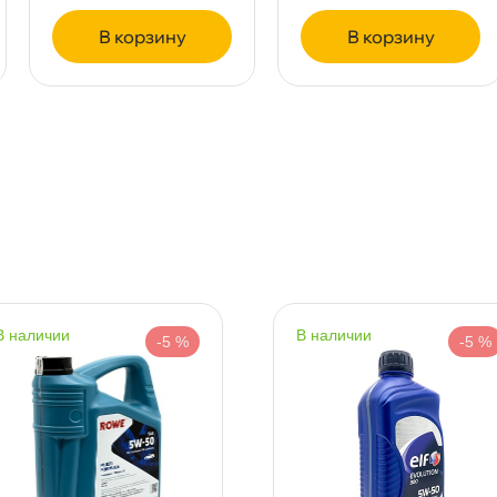
корзину
корзину
т
т
т
наличии
наличии
-5 %
-5 %
т