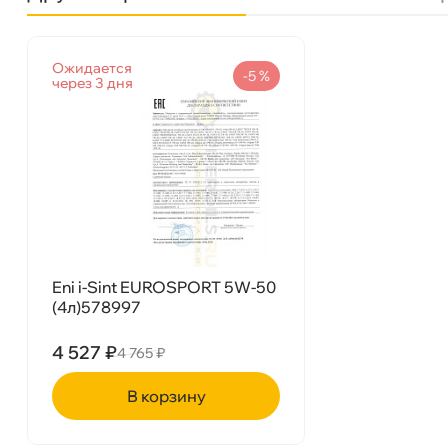
язкость
5W-50
Ожидается
Бренд
Eni(Agip)
-5 %
через 3 дня
Тип масла
Синтетика
Спецификации
API SL
Объем
1л
Артикул
578991/578996
Eni i-Sint EUROSPORT 5W-50
(4л)578997
4 527 ₽
4 765 ₽
Eni i-Sint EUROSPORT 5W-50 (1л)578996
корзину