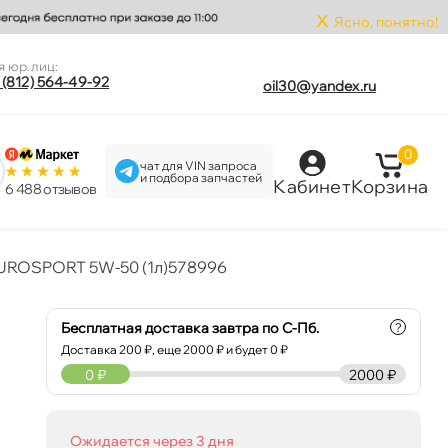
x
Ясно, понятно!
я юр.лиц:
 (812) 564-49-92
oil30@yandex.ru
0
чат для VIN запроса
и подбора запчастей
Кабинет
Корзина
6 488 отзыво
t EUROSPORT 5W-50 (1л)578996
Бесплатная доставка завтра по С-Пб.
?
Доставка
200
₽, еще
2000
₽ и будет 0 ₽
0
₽
2000 ₽
Ожидается через 3 дня