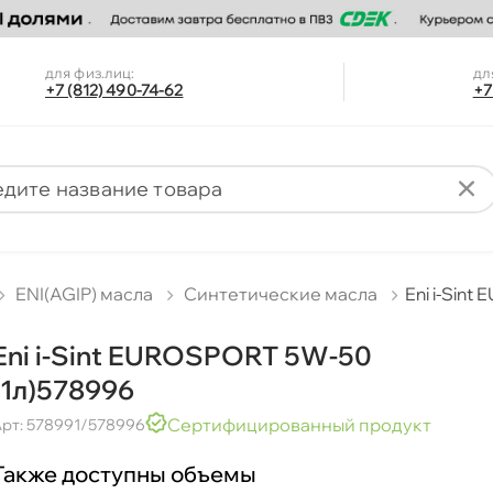
для физ.лиц:
дл
+7 (812) 490-74-62
+7
ENI(AGIP) масла
Синтетические масла
Eni i-Sin
Eni i-Sint EUROSPORT 5W-50
(1л)578996
Сертифицированный продукт
рт: 578991/578996
Также доступны объемы