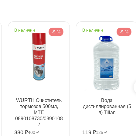
Срочная за 2 ч – 399 ₽
а, 08.08 (при заказе от 2000₽)
наличии
наличии
-5 %
-5 %
ня
т
т
WURTH Очиститель
ода
тормозов 500мл,
дистиллированная (5
MTE
л) Tillan
0890108730/0890108
т
7
380 ₽
119 ₽
400 ₽
125 ₽