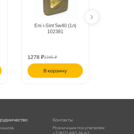
Eni i-Sint 5w40 (1л)
Eni i-S
102381
(1л
1278 ₽
1321 ₽
1345 ₽
139
корзину
ко
рудничество
Контакты
ншиза
Розничным покупателям:
+7 (812) 490-74-62