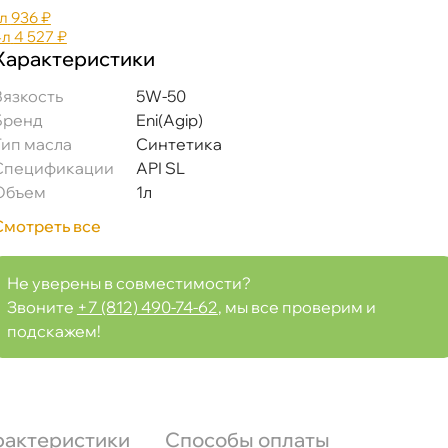
л
936 ₽
4л
4 527 ₽
Характеристики
язкость
5W-50
Бренд
Eni(Agip)
Тип масла
Синтетика
Спецификации
API SL
Объем
1л
Смотреть все
Не уверены в совместимости?
Звоните
+7 (812) 490-74-62
, мы все проверим и
подскажем!
рактеристики
Способы оплаты