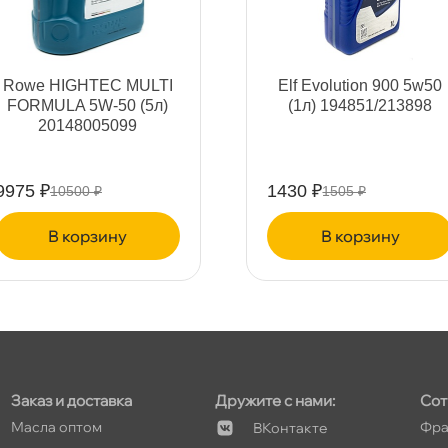
т
Rowe HIGHTEC MULTI
Elf Evolution 900 5w50
FORMULA 5W-50 (5л)
(1л) 194851/213898
20148005099
т
9975 ₽
1430 ₽
10500 ₽
1505 ₽
корзину
корзину
Заказ и доставка
Дружите с нами:
Сот
Масла оптом
Фра
Контакте