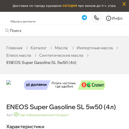
x
Инфо
Масла и запчасти
ENEOS Super Gasoline SL 5w50 (4л)
1 587 ₽
корзину
1 670 ₽
Главная
Катало
Масла
Импортные масла
Eneos масла
Синтетические масла
Бесплатная
Завтра, 06.08 (при заказе от 2000₽)
ENEOS Super Gasoline SL 5w50 (4л)
Срочная за 2 ч – 399 ₽
Сегодня, 06.08
Самовывоз
Сегодня
Карта
Список
ENEOS Super Gasoline SL 5w50 (4л)
Арт:
Сертифицированный продукт
Характеристики