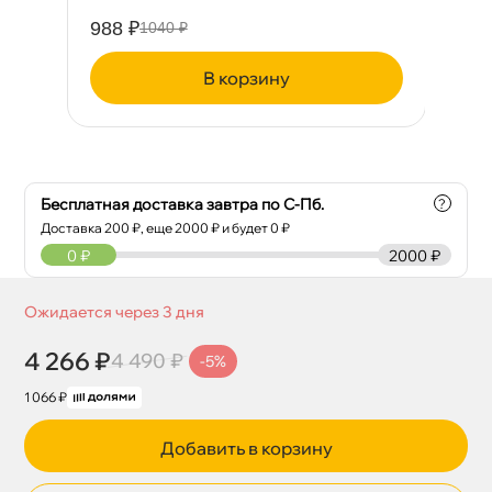
988 ₽
29
1040 ₽
корзину
Бесплатная доставка завтра по С-Пб.
?
Доставка
200
₽, еще
2000
₽ и будет 0 ₽
0
₽
2000 ₽
Ожидается через 3 дня
4 266 ₽
4 490 ₽
-5%
1 066 ₽
Добавить в корзину