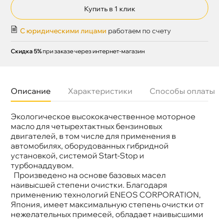
Купить в 1 клик
С юридическими лицами
работаем по счету
Скидка 5%
при заказе через интернет-магазин
Описание
Характеристики
Способы оплаты
Экологическое высококачественное моторное
Бренд
ENEOS
Объем
4л
масло для четырехтактных бензиновых
Артикул
8809478942216
двигателей, в том числе для применения
автомобилях, оборудованных гибридной
установкой, системой Start-Stop и
турбонаддувом.
Произведено на основе базовых масел
наивысшей степени очистки. Благодаря
применению технологий ENEOS CORPORATION,
Япония, имеет максимальную степень очистки от
нежелательных примесей, обладает наивысшими