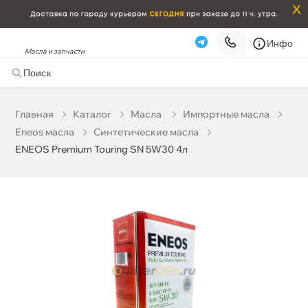
x
Инфо
Масла и запчасти
ENEOS Premium Touring SN 5W30 4л
4 266 ₽
корзину
4 490 ₽
Главная
Катало
Масла
Импортные масла
Eneos масла
Синтетические масла
Бесплатная
Завтра, 09.08 (при заказе от 2000₽)
ENEOS Premium Touring SN 5W30 4л
Срочная за 2 ч – 399 ₽
Сегодня, 09.08
Самовывоз
Сегодня
Карта
Список