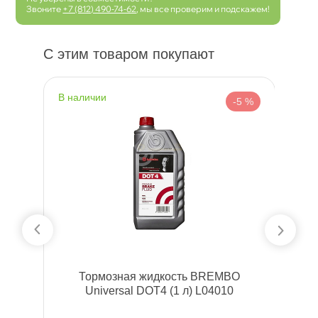
Звоните
+7 (812) 490-74-62
, мы все проверим и подскажем!
С этим товаром покупают
наличии
н
 %
-5 %
9
Тормозная жидкость BREMBO
Universal DOT4 (1 л) L04010