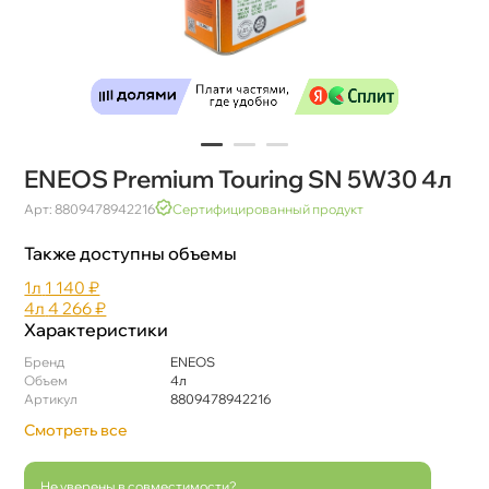
ENEOS Premium Touring SN 5W30 4л
Арт: 8809478942216
Сертифицированный продукт
Также доступны объемы
1л
1 140 ₽
4л
4 266 ₽
Характеристики
Бренд
ENEOS
Объем
4л
Артикул
8809478942216
Смотреть все
Не уверены в совместимости?