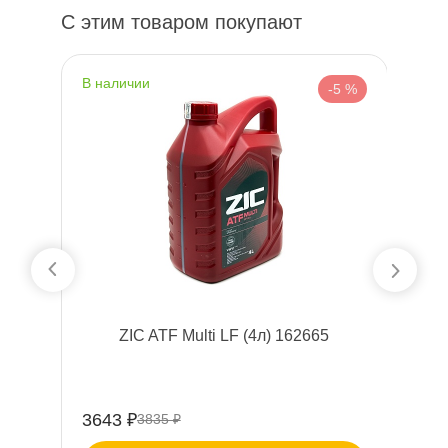
С этим товаром покупают
наличии
н
 %
-5 %
ZIC ATF Multi LF (4л) 162665
S
3643 ₽
13
3835 ₽