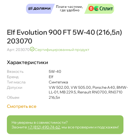
Elf Evolution 900 FT 5W-40 (216,5л)
203070
Арт: 203070
Сертифицированный продукт
Характеристики
язкость
5W-40
Бренд
Elf
Тип масла
Синтетика
Допуски
VW 502.00, VW 505.00, Porsche A40, BMW-
LL-01, MB 229.5, Renault RN0700, RN0710
Объем
216,5л
Смотреть все
Не уверены в совместимости?
Звоните
+7 (812) 490-74-62
, мы все проверим и подскажем!