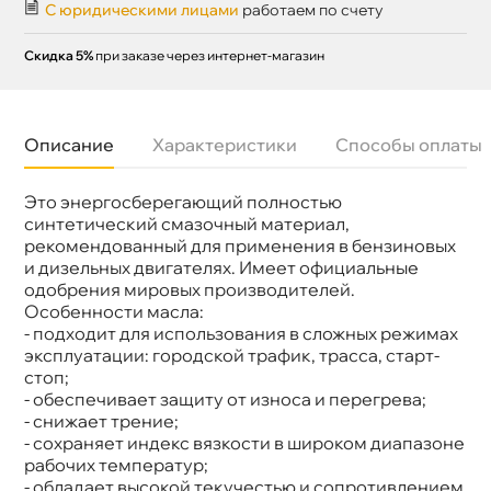
С юридическими лицами
работаем по счету
Скидка 5%
при заказе через интернет-магазин
Описание
Характеристики
Способы оплаты
Это энергосберегающий полностью
язкость
5W-40
Бренд
Elf
синтетический смазочный материал,
Тип масла
Синтетика
рекомендованный для применения в бензиновых
Допуски
VW 502.00, VW 505.00, Porsche A40, BMW-
и дизельных двигателях. Имеет официальные
LL-01, MB 229.5, Renault RN0700, RN0710
одобрения мировых производителей.
Объем
216,5л
Особенности масла:
Артикул
203070
Применение
Двигатель
- подходит для использования в сложных режимах
эксплуатации: городской трафик, трасса, старт-
стоп;
- обеспечивает защиту от износа и перегрева;
- снижает трение;
- сохраняет индекс вязкости в широком диапазоне
рабочих температур;
- обладает высокой текучестью и сопротивлением