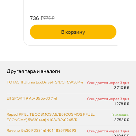
736 ₽
11
775 ₽
корзину
Другая тара и аналоги
TOTACHI Ultima EcoDrive F SN/CF 5W30 4л
Ожидается через 3 дня
3 710 ₽ ₽
Elf SPORTI 9 A5/B5 5w30 (1л)
Ожидается через 3 дня
1 278 ₽ ₽
Repsol RP ELITE COSMOS A5/B5 (COSMOS F FUEL
наличии
ECONOMY) 5W30 (4л) 6108/R/60245/R
3 753 ₽ ₽
Ravenol 5w30 FDS (4л) 4014835795693
Ожидается через 3 дня
10 194 ₽ ₽