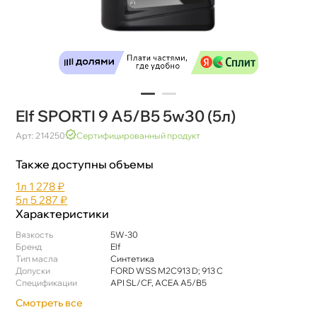
Elf SPORTI 9 A5/B5 5w30 (5л)
Арт: 214250
Сертифицированный продукт
Также доступны объемы
1л
1 278 ₽
5л
5 287 ₽
Характеристики
язкость
5W-30
Бренд
Elf
Тип масла
Синтетика
Допуски
FORD WSS M2C913 D; 913 C
Спецификации
API SL/CF, ACEA A5/B5
Смотреть все