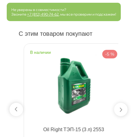
Не уверены в совместимости?
Звоните
+7 (812) 490-74-62
, мы все проверим и подскажем!
С этим товаром покупают
наличии
н
 %
-5 %
Oil Right ТЭП-15 (3 л) 2553
sit