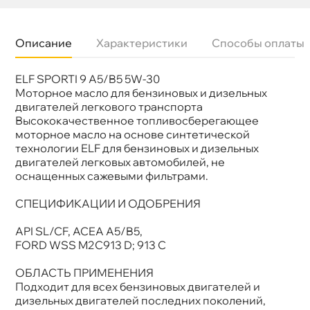
Описание
Характеристики
Способы оплаты
ELF SPORTI 9 A5/B5 5W-30
язкость
5W-30
Бренд
Elf
Моторное масло для бензиновых и дизельных
Тип масла
Синтетика
двигателей легкового транспорта
Допуски
FORD WSS M2C913 D; 913 C
ысококачественное топливосберегающее
Спецификации
API SL/CF, ACEA A5/B5
моторное масло на основе синтетической
Объем
5л
технологии ELF для бензиновых и дизельных
Артикул
214250
Применение
Двигатель
двигателей легковых автомобилей, не
оснащенных сажевыми фильтрами.
СПЕЦИФИКАЦИИ И ОДОБРЕНИЯ
API SL/CF, ACEA A5/B5,
FORD WSS M2C913 D; 913 C
ОБЛАСТЬ ПРИМЕНЕНИЯ
Подходит для всех бензиновых двигателей и
дизельных двигателей последних поколений,