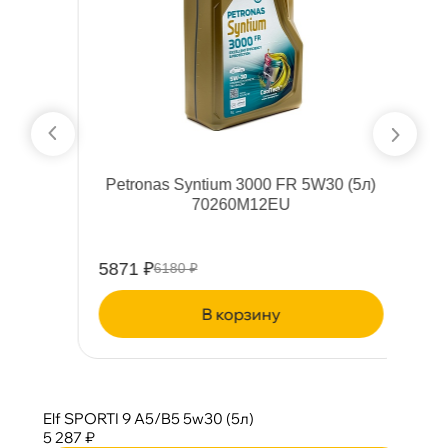
Petronas Syntium 3000 FR 5W30 (5л)
70260M12EU
5871 ₽
5
6180 ₽
корзину
Elf SPORTI 9 A5/B5 5w30 (5л)
5 287 ₽