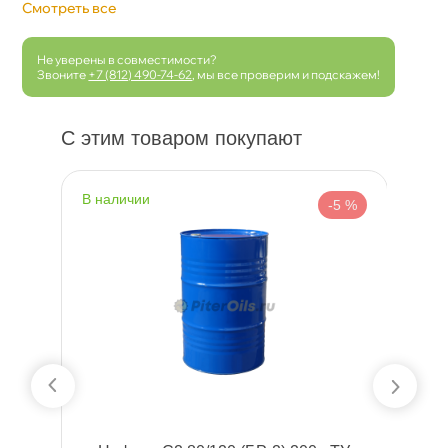
Смотреть все
Не уверены в совместимости?
Звоните
+7 (812) 490-74-62
, мы все проверим и подскажем!
С этим товаром покупают
наличии
н
 %
-5 %