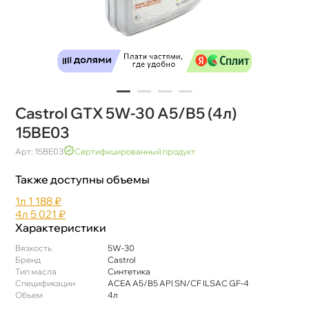
Castrol GTX 5W-30 A5/B5 (4л)
15BE03
Арт: 15BE03
Сертифицированный продукт
Также доступны объемы
1л
1 188 ₽
4л
5 021 ₽
Характеристики
язкость
5W-30
Бренд
Castrol
Тип масла
Синтетика
Спецификации
ACEA A5/B5 API SN/CF ILSAC GF-4
Объем
4л