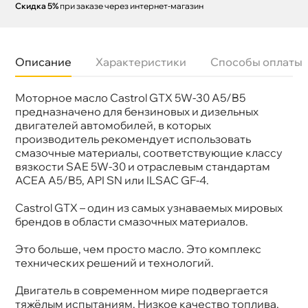
Скидка 5%
при заказе через интернет-магазин
Описание
Характеристики
Способы оплаты
Моторное масло Castrol GTX 5W-30 A5/B5
язкость
5W-30
Бренд
Castrol
предназначено для бензиновых и дизельных
Тип масла
Синтетика
двигателей автомобилей, в которых
Спецификации
ACEA A5/B5 API SN/CF ILSAC GF-4
производитель рекомендует использовать
Объем
4л
смазочные материалы, соответствующие классу
Артикул
15BE03
язкости SAE 5W-30 и отраслевым стандартам
Применение
Двигатель
ACEA A5/B5, API SN или ILSAC GF-4.
Castrol GTX – один из самых узнаваемых мировых
рендов в области смазочных материалов.
Это больше, чем просто масло. Это комплекс
технических решений и технологий.
Двигатель в современном мире подвергается
тяжёлым испытаниям. Низкое качество топлива,