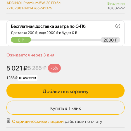
ADDINOL Premium 5W-30 FD 5л
наличии
72102881/4014766241375
10 032 ₽ ₽
Бесплатная доставка завтра по С-Пб.
?
Доставка
200
₽, еще
2000
₽ и будет 0 ₽
0
₽
2000 ₽
Ожидается через 3 дня
5 021 ₽
5 285 ₽
-5%
1 255 ₽
Добавить в корзину
Купить в 1 клик
С юридическими лицами
работаем по счету