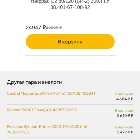
-4
Нефрас С2 80/120 (БР-2) 200л ТУ
38.401-67-108-92
24947 ₽
42
26260 ₽
корзину
Другая тара и аналоги
Castrol Magnatec 5W-30 A5 (4л) 15CA3B/15EB41
наличии
4 684 ₽ ₽
Ravenol 5w30 FO (4л) 4014835722699
наличии
5 610 ₽ ₽
Petronas Syntium Prime (3000) FR 5W30 (4л)
наличии
70260K1YEU
5 477 ₽ ₽