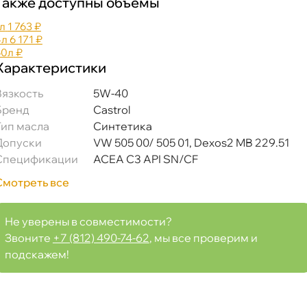
Также доступны объемы
л
1 763 ₽
4л
6 171 ₽
60л
₽
Характеристики
язкость
5W-40
Бренд
Castrol
Тип масла
Синтетика
Допуски
VW 505 00/ 505 01, Dexos2 MB 229.51
Спецификации
ACEA C3 API SN/CF
Смотреть все
Не уверены в совместимости?
Звоните
+7 (812) 490-74-62
, мы все проверим и
подскажем!