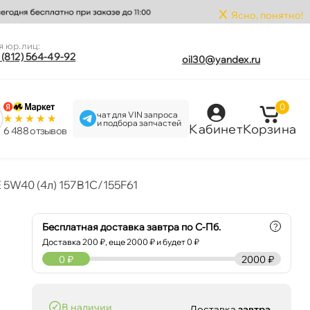
x
Ясно, понятно!
я юр.лиц:
 (812) 564-49-92
oil30@yandex.ru
0
чат для VIN запроса
и подбора запчастей
Кабинет
Корзина
6 488 отзыво
 5W40 (4л) 157B1C/155F61
Бесплатная доставка завтра по С-Пб.
?
Доставка
200
₽, еще
2000
₽ и будет 0 ₽
0
₽
2000 ₽
наличии
Доставка
завтра