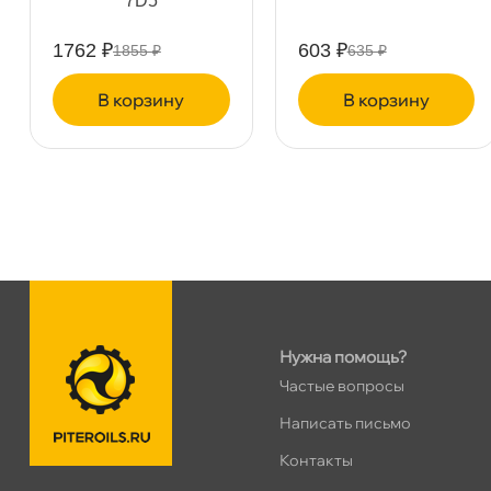
7D5
Дунайский 27к1Б
1 ш
ПН–ВС
10:00 – 21:00
1762 ₽
603 ₽
1855 ₽
635 ₽
Сегодня, бесплатно
корзину
корзину
Таллинское ш. 159 (Лента)
1 ш
ПН–ВС
10:00 – 21:00
Сегодня, бесплатно
Хасанская 17к1 (Лента)
2 ш
ПН–ВС
10:00 – 21:00
Сегодня, бесплатно
Нужна помощь?
пр.Просвещения 72
2 ш
Частые вопросы
Сегодня, бесплатно
Написать письмо
Контакты
Коллонтай 28 к.1
2 ш