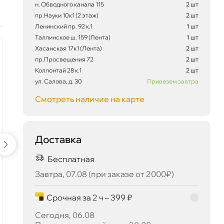
н. Обводного канала 115
2 шт
пр.Науки 10к1 (2 этаж)
2 шт
Ленинский пр. 92 к.1
1 шт
Таллинское ш. 159 (Лента)
1 шт
Хасанская 17к1 (Лента)
2 шт
наличии
-5 %
6 170 ₽
корзину
6 495 ₽
пр.Просвещения 72
2 шт
Коллонтай 28 к.1
2 шт
ул. Салова, д. 30
Привезем завтра
Смотреть наличие на карте
Сегодня, 06.08
Доставка
Бесплатная
MOTUL 8100 X-Clean gen2
5W-40 4л 112119
Завтра, 07.08 (при заказе от 2000₽)
Срочная за 2 ч – 399 ₽
7 776 ₽
8 185 ₽
Сегодня, 06.08