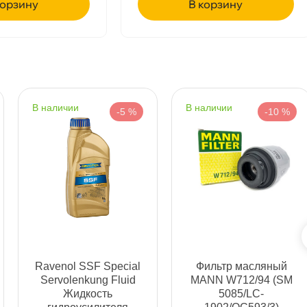
рзину
корзину
т
т
наличии
наличии
-5 %
-10 %
т
т
Ravenol SSF Special
Фильтр масляный
Servolenkung Fluid
MANN W712/94 (SM
Жидкость
5085/LC-