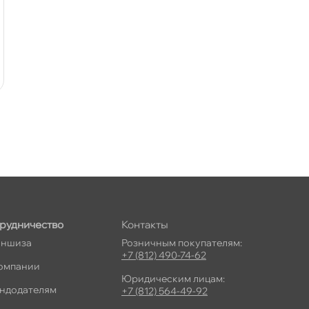
рудничество
Контакты
ншиза
Розничным покупателям:
+7 (812) 490-74-62
омпании
Юридическим лицам:
ндодателям
+7 (812) 564-49-92