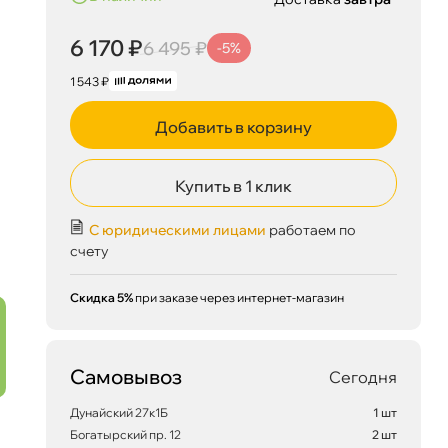
6 170 ₽
6 495 ₽
-5%
1 543 ₽
Добавить в корзину
Купить в 1 клик
С юридическими лицами
работаем по
счету
Скидка 5%
при заказе через интернет-магазин
Самовывоз
Сегодня
Дунайский 27к1Б
1 шт
Богатырский пр. 12
2 шт