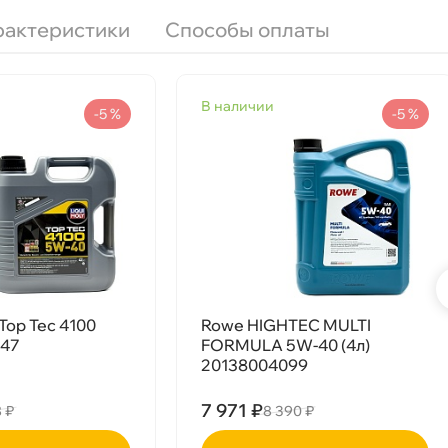
рактеристики
Способы оплаты
наличии
-5 %
-5 %
51
BA5D
Срочная за 2 ч – 399 ₽
ра, 07.08 (при заказе от 2000₽)
ня
Top Tec 4100
Rowe HIGHTEC MULTI
547
FORMULA 5W-40 (4л)
т
20138004099
7 971 ₽
8 ₽
8 390 ₽