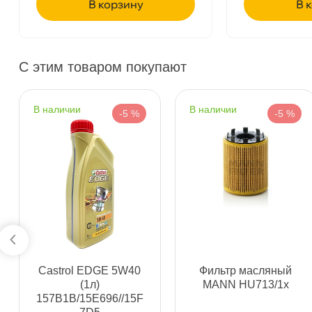
корзину
ко
Богатырский пр. 12
2 ш
Пн–Вс
10:00 – 21:00
Сегодня, бесплатно
С этим товаром покупают
н. Обводного канала 115
2 ш
Пн–Вс
10:00 – 21:00
наличии
наличии
-5 %
-5 %
Сегодня, бесплатно
пр.Науки 10к1 (2 этаж)
2 ш
ПН–ВС
10:00 – 21:00
Сегодня, бесплатно
Ленинский пр. 92 к.1
1 ш
ПН–ВС
10:00 – 21:00
Castrol EDGE 5W40
Фильтр масляный
Сегодня, бесплатно
(1л)
MANN HU713/1x
157B1B/15E696//15F