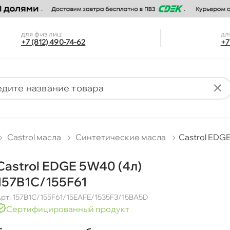
для физ.лиц:
дл
+7 (812) 490-74-62
+7
Castrol масла
Синтетические масла
Castrol EDGE
Castrol EDGE 5W40 (4л)
157B1C/155F61
рт: 157B1C/155F61/15EAFE/1535F3/15BA5D
Сертифицированный продукт