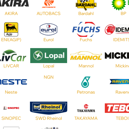
AKIRA
AUTOBACS
Bardahl
BP
ENI(AGIP)
Eurol
Fuchs
IDEMIT
LIVCAR
Lopal
Mannol
Micki
NGN
Neste
Petronas
Raven
SINOPEC
SWD Rheinol
TAKAYAMA
TEBOI