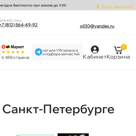
x
Ясно, понятно!
для юр.лиц:
+7 (812) 564-49-92
oil30@yandex.ru
0
чат для VIN запроса
и подбора запчастей
Кабинет
Корзина
6 488 отзыво
 Санкт-Петербурге