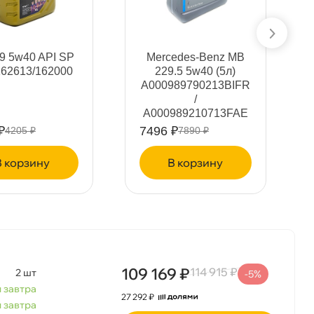
9 5w40 API SP
Mercedes-Benz MB
162613/162000
229.5 5w40 (5л)
A000989790213BIFR
/
A000989210713FAE
R/
₽
7496 ₽
4205 ₽
7890 ₽
A000989630813AAE
W
корзину
корзину
109 169 ₽
114 915 ₽
2 шт
-5%
 завтра
27 292 ₽
 завтра