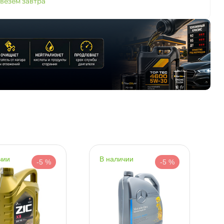
везем завтра
чии
наличии
-5 %
-5 %