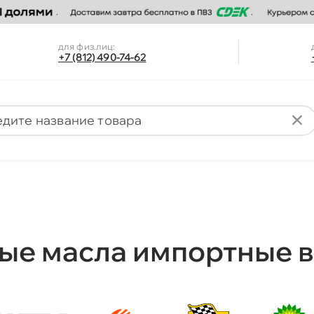
для физ.лиц:
+7 (812) 490-74-62
ые масла импортные в