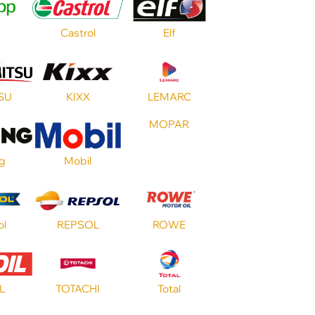
Castrol
Elf
SU
KIXX
LEMARC
MOPAR
ng
Mobil
ol
REPSOL
ROWE
L
TOTACHI
Total