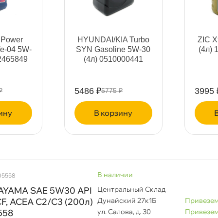
тандарт ILSAC
nPower
HYUNDAI/KIA Turbo
ZIC X
fe-04 5W-
SYN Gasoline 5W-30
(4л) 
2465849
(4л) 0510000441
тандарт ACEA
5486 ₽
3995 
₽
5775 ₽
тандарт JASO
ину
корзину
наличии
05558
AYAMA SAE 5W30 API
Центральный Склад
F, ACEA C2/C3 (200л)
Дунайский 27к1Б
Привезем
558
ул. Салова, д. 30
Привезем