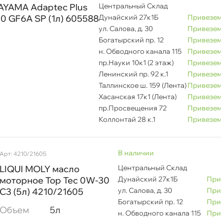
AYAMA Adaptec Plus
Центральный Склад
 GF6A SP (1л) 605588
Дунайский 27к1Б
Привезем
ул. Салова, д. 30
Привезем
Богатырский пр. 12
Привезем
н. Обводного канала 115
Привезем
пр.Науки 10к1 (2 этаж)
Привезем
Ленинский пр. 92 к.1
Привезем
Таллинское ш. 159 (Лента)
Привезем
Хасанская 17к1 (Лента)
Привезем
пр.Просвещения 72
Привезем
Коллонтай 28 к.1
Привезем
наличии
Арт: 4210/21605
аличие в магазинах
LIQUI MOLY масло
Центральный Склад
моторное Top Tec 0W-30
Дунайский 27к1Б
При
C3 (5л) 4210/21605
ул. Салова, д. 30
При
ип двигателя
Богатырский пр. 12
При
Объем
5л
н. Обводного канала 115
При