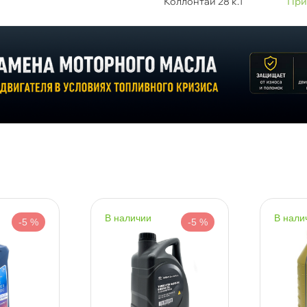
Коллонтай 28 к.1
При
опуск BMW
бъем
рименение
опуск FORD
опуск GM
наличии
нали
-5 %
-5 %
опуск VW
тандарт API