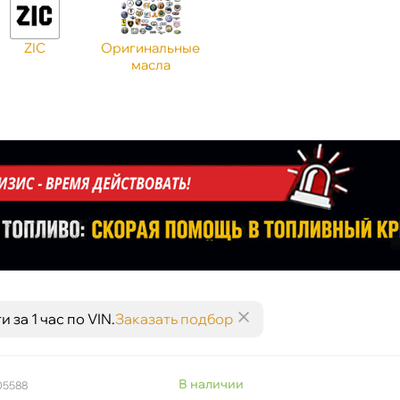
ZIC
Оригинальные
масла
за 1 час по VIN.
Заказать подбор
наличии
05588