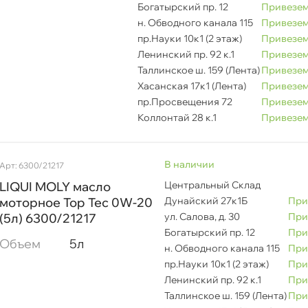
Богатырский пр. 12
Привезем
н. Обводного канала 115
Привезем
пр.Науки 10к1 (2 этаж)
Привезем
Ленинский пр. 92 к.1
Привезем
Таллинское ш. 159 (Лента)
Привезем
Хасанская 17к1 (Лента)
Привезем
пр.Просвещения 72
Привезем
Коллонтай 28 к.1
Привезем
наличии
Арт: 6300/21217
LIQUI MOLY масло
Центральный Склад
моторное Top Tec 0W-20
Дунайский 27к1Б
При
(5л) 6300/21217
ул. Салова, д. 30
При
Богатырский пр. 12
При
Объем
5л
н. Обводного канала 115
При
пр.Науки 10к1 (2 этаж)
При
Ленинский пр. 92 к.1
При
Таллинское ш. 159 (Лента)
При