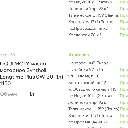
пр.Науки 10к1 (2 этаж)
При
азначение
Ленинский пр. 92 к.1
При
Таллинское ш. 159 (Лента)
При
Хасанская 17к1 (Лента)
При
зкость
пр.Просвещения 72
При
Коллонтай 28 к.1
При
ренд
наличии
Арт: 1150
LIQUI MOLY масло
Центральный Склад
вет
моторное Synthoil
Дунайский 27к1Б
При
Longtime Plus 0W-30 (1л)
ул. Салова, д. 30
При
1150
Богатырский пр. 12
При
Срочная за 2 ч – 399 ₽
я, 07.08 (при заказе от 2000₽)
ип масла
н. Обводного канала 115
При
Объем
1л
пр.Науки 10к1 (2 этаж)
При
ня
Ленинский пр. 92 к.1
При
опуск MB
Таллинское ш. 159 (Лента)
При
Хасанская 17к1 (Лента)
При
пр.Просвещения 72
При