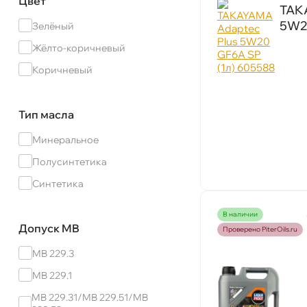
Цвет
TAK
CHERY
5W20
Зелёный
Castrol
Жёлто-коричневый
Chevron
Коричневый
ENEOS
Elf
Тип масла
Eni(Agip)
Минеральное
Esso
Полусинтетика
Eurol
Синтетика
Exeed
наличии
Ford
Н
Допуск MB
Проверено PiterOils.ru
Fuchs
MB 229.3
GAC
Т
MB 229.1
GM
MB 229.31/MB 229.51/MB
HAVAL