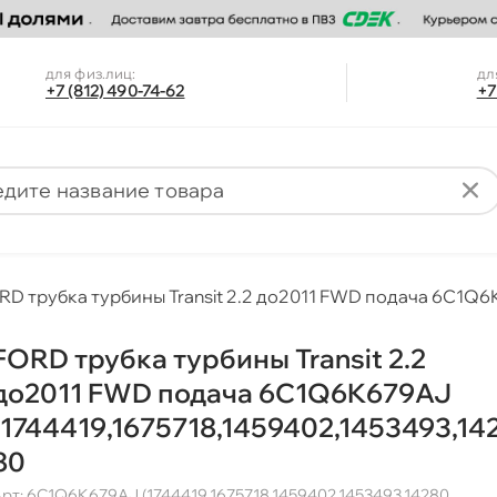
для физ.лиц:
дл
+7 (812) 490-74-62
+7
RD трубка турбины Transit 2.2 до2011 FWD подача 6C1Q6
FORD трубка турбины Transit 2.2
до2011 FWD подача 6C1Q6K679AJ
(1744419,1675718,1459402,1453493,14
80
рт: 6C1Q6K679AJ (1744419,1675718,1459402,1453493,14280