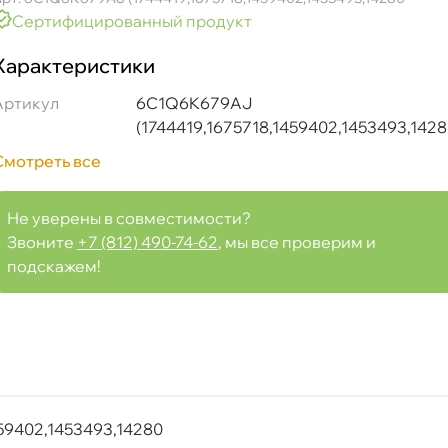
Сертифицированный продукт
Характеристики
Артикул
6C1Q6K679AJ
(1744419,1675718,1459402,1453493,142
Смотреть все
Не уверены в совместимости?
Звоните
+7 (812) 490-74-62
, мы все проверим и
WD подача 6C1Q6K679AJ (1744419,1675718,1459402,145349
подскажем!
Срочная за 2 ч – 399 ₽
а, 08.08 (при заказе от 2000₽)
ня
59402,1453493,14280