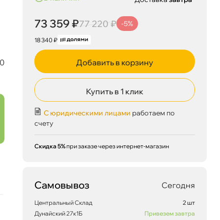
73 359 ₽
77 220 ₽
-5%
18 340 ₽
80
Добавить в корзину
Купить в 1 клик
С юридическими лицами
работаем по
73 359 ₽
3,14280
корзину
77 220 ₽
счету
Скидка 5%
при заказе через интернет-магазин
Сегодня, 07.08
Самовывоз
Сегодня
Центральный Склад
2 шт
Дунайский 27к1Б
Привезем завтра