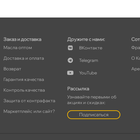
т
Заказ и доставка
Дружите с нами:
Сот
т
Масла оптом
Фра
Контакте
Доставка и оплата
О К
Telegram
озврат
Аре
YouTube
т
Гарантия качества
Рассылка
Контроль качества
Узнавайте первыми о
Защита от контрафакта
акциях и скидках:
т
Маркетплейс или сайт?
Подписаться