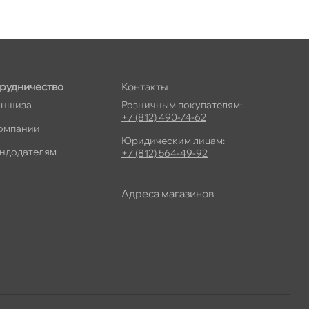
рудничество
Контакты
ншиза
Розничным покупателям:
+7 (812) 490-74-62
омпании
Юридическим лицам:
ндодателям
+7 (812) 564-49-92
Адреса магазино