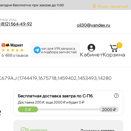
x
Ясно, понятно!
я юр.лиц:
 (812) 564-49-92
oil30@yandex.ru
0
чат для VIN запроса
и подбора запчастей
Кабинет
Корзина
6 488 отзыво
K679AJ (1744419,1675718,1459402,1453493,14280
Бесплатная доставка завтра по С-Пб.
?
Доставка
200
₽, еще
2000
₽ и будет 0 ₽
0
₽
2000 ₽
2
наличии
Доставка
завтра