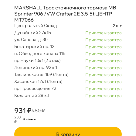
MARSHALL Трос стояночного тормоза MB
Sprinter 906 /VW Crafter 2E 3.5-5t ЦЕНТР
MT7066
Центральный Склад
2 шт
Дунайский 27к1Б
Привезем завтра
ул. Салова, д. 30
Привезем завтра
Богатырский пр. 12
Привезем завтра
н. Обводного канала 115
Привезем завтра
пр.Науки 10к1 (2 этаж)
Привезем завтра
Ленинский пр. 92 к.1
Привезем завтра
Таллинское ш. 159 (Лента)
Привезем завтра
Хасанская 17к1 (Лента)
Привезем завтра
пр.Просвещения 72
Привезем завтра
Коллонтай 28 к.1
Привезем завтра
931 ₽
980 ₽
233
₽
корзину