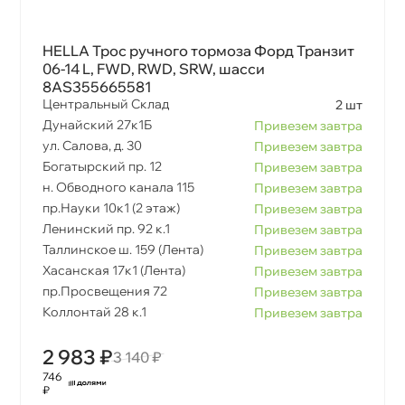
HELLA Трос ручного тормоза Форд Транзит
06-14 L, FWD, RWD, SRW, шасси
8AS355665581
Центральный Склад
2 шт
Дунайский 27к1Б
Привезем завтра
ул. Салова, д. 30
Привезем завтра
Богатырский пр. 12
Привезем завтра
н. Обводного канала 115
Привезем завтра
пр.Науки 10к1 (2 этаж)
Привезем завтра
Ленинский пр. 92 к.1
Привезем завтра
Таллинское ш. 159 (Лента)
Привезем завтра
Хасанская 17к1 (Лента)
Привезем завтра
пр.Просвещения 72
Привезем завтра
Коллонтай 28 к.1
Привезем завтра
2 983 ₽
3 140 ₽
746
₽