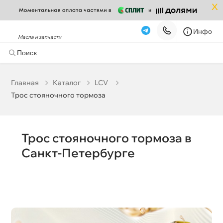
x
Инфо
Масла и запчасти
Трос стояночного тормоза
корзину
Главная
Катало
LCV
Трос стояночного тормоза
Бесплатная
Завтра, 07.08 (при заказе от 2000₽)
Срочная за 2 ч – 399 ₽
Сегодня, 07.08
Трос стояночного тормоза
Самовывоз
Сегодня
Санкт-Петербурге
Карта
Список