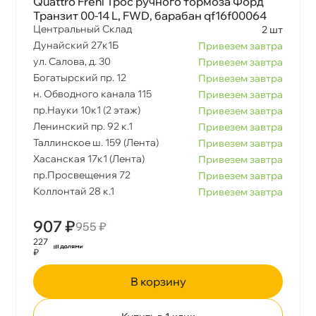
Quattro Freni Трос ручного тормоза Форд
Транзит 00-14 L, FWD, барабан qf16f00064
Центральный Склад
2 шт
Дунайский 27к1Б
Привезем завтра
ул. Салова, д. 30
Привезем завтра
Богатырский пр. 12
Привезем завтра
н. Обводного канала 115
Привезем завтра
пр.Науки 10к1 (2 этаж)
Привезем завтра
Ленинский пр. 92 к.1
Привезем завтра
Таллинское ш. 159 (Лента)
Привезем завтра
Хасанская 17к1 (Лента)
Привезем завтра
пр.Просвещения 72
Привезем завтра
Коллонтай 28 к.1
Привезем завтра
907 ₽
955 ₽
227
₽
корзину