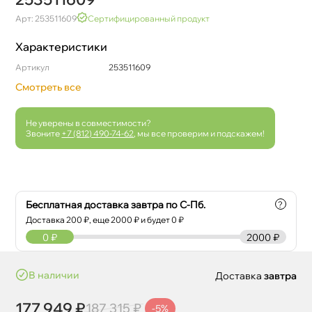
Арт: 253511609
Сертифицированный продукт
Характеристики
Артикул
253511609
Смотреть все
Не уверены в совместимости?
Звоните
+7 (812) 490-74-62
, мы все проверим и подскажем!
Бесплатная доставка завтра по С-Пб.
?
Доставка
200
₽, еще
2000
₽ и будет 0 ₽
0
₽
2000 ₽
наличии
Доставка
завтра
177 949 ₽
187 315 ₽
-5%