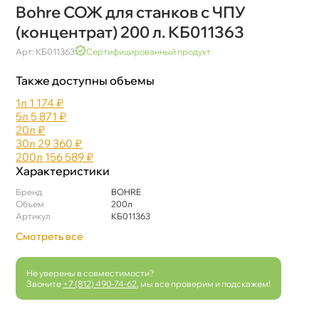
Bohre СОЖ для станков с ЧПУ
(концентрат) 200 л. КБ011363
Арт: КБ011363
Сертифицированный продукт
Также доступны объемы
1л
1 174 ₽
5л
5 871 ₽
20л
₽
30л
29 360 ₽
200л
156 589 ₽
Характеристики
Бренд
BOHRE
Объем
200л
Артикул
КБ011363
Смотреть все
Не уверены в совместимости?
Звоните
+7 (812) 490-74-62
, мы все проверим и подскажем!