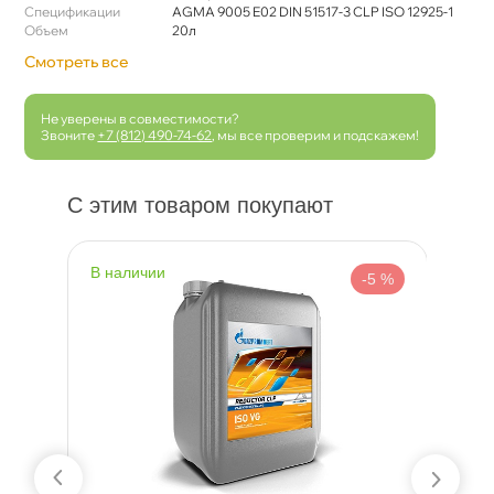
Спецификации
AGMA 9005 E02 DIN 51517-3 CLP ISO 12925-1
Объем
20л
Смотреть все
Не уверены в совместимости?
Звоните
+7 (812) 490-74-62
, мы все проверим и подскажем!
С этим товаром покупают
наличии
н
 %
-5 %