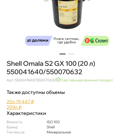
Shell Omala S2 GX 100 (20 л)
550041640/550070632
Арт: 550041640/550070632
Сертифицированный продукт
Также доступны объемы
20л
19 447 ₽
209л
₽
Характеристики
язкость
ISO 100
Бренд
Shell
Тип масла
Минеральное