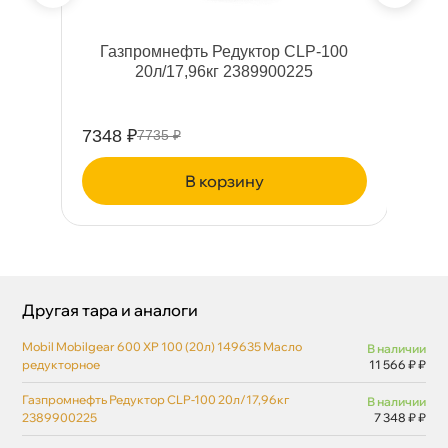
Газпромнефть Редуктор CLP-100
20л/17,96кг 2389900225
7348 ₽
11
7735 ₽
корзину
Другая тара и аналоги
Mobil Mobilgear 600 XP 100 (20л) 149635 Масло
наличии
редукторное
11 566 ₽ ₽
Газпромнефть Редуктор CLP-100 20л/17,96к
наличии
2389900225
7 348 ₽ ₽