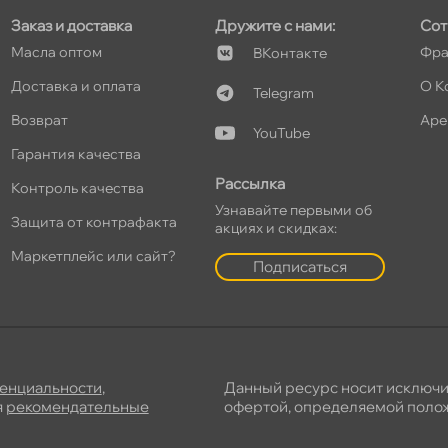
Заказ и доставка
Дружите с нами:
Сот
Масла оптом
Фра
Контакте
Доставка и оплата
О К
Telegram
озврат
Аре
YouTube
Гарантия качества
Рассылка
Контроль качества
Узнавайте первыми о
Защита от контрафакта
акциях и скидках:
Маркетплейс или сайт?
Подписаться
енциальности
,
Данный ресурс носит исключ
я
рекомендательные
офертой, определяемой полож