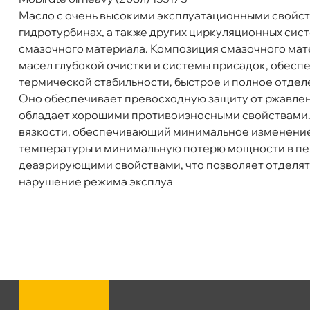
Пн-Пт
09.30 - 19.00
Сб-Вс
10.00 - 19.00
Масло с очень высокими эксплуатационными свойст
Объем
208л
Сегодня, бесплатно
идротурбинах, а также других циркуляционных сист
Артикул
122202
смазочного материала. Композиция смазочного матер
масел глубокой очистки и системы присадок, обес
термической стабильности, быстрое и полное отдел
Оно обеспечивает превосходную защиту от ржавлени
обладает хорошими противоизносными свойствами. М
язкости, обеспечивающий минимальное изменение
температуры и минимальную потерю мощности в пер
деаэрирующими свойствами, что позволяет отделят
нарушение режима эксплуа