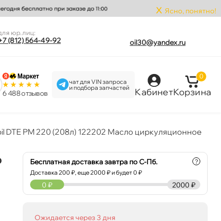
x
Ясно, понятно!
для юр.лиц:
+7 (812) 564-49-92
oil30@yandex.ru
0
чат для VIN запроса
и подбора запчастей
Кабинет
Корзина
6 488 отзыво
il DTE PM 220 (208л) 122202 Масло циркуляционное
о
Бесплатная доставка завтра по С-Пб.
?
Доставка
200
₽, еще
2000
₽ и будет 0 ₽
0
₽
2000 ₽
Ожидается через 3 дня