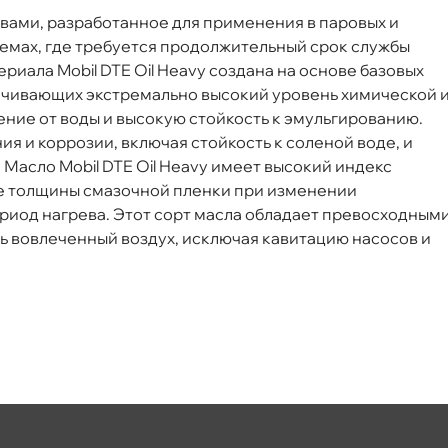
вами, разработанное для применения в паровых и
емах, где требуется продолжительный срок службы
иала Mobil DTE Oil Heavy создана на основе базовых
печивающих экстремально высокий уровень химической 
ение от воды и высокую стойкость к эмульгированию.
я и коррозии, включая стойкость к соленой воде, и
асло Mobil DTE Oil Heavy имеет высокий индекс
 толщины смазочной пленки при изменении
иод нагрева. Этот сорт масла обладает превосходным
ь вовлеченный воздух, исключая кавитацию насосов и