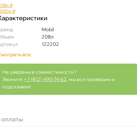
208л
₽
1000л
₽
Характеристики
Бренд
Mobil
Объем
208л
Артикул
122202
Смотреть все
куляционное
Не уверены в совместимости?
Звоните
+7 (812) 490-74-62
, мы все проверим и
подскажем!
Срочная за 2 ч – 399 ₽
я, 07.08 (при заказе от 2000₽)
ня
 оплаты
т