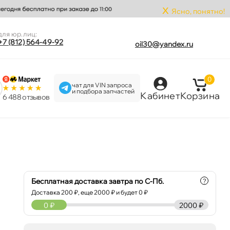
x
Ясно, понятно!
для юр.лиц:
+7 (812) 564-49-92
oil30@yandex.ru
0
чат для VIN запроса
и подбора запчастей
Кабинет
Корзина
6 488 отзыво
Бесплатная доставка завтра по С-Пб.
?
Доставка
200
₽, еще
2000
₽ и будет 0 ₽
0
₽
2000 ₽