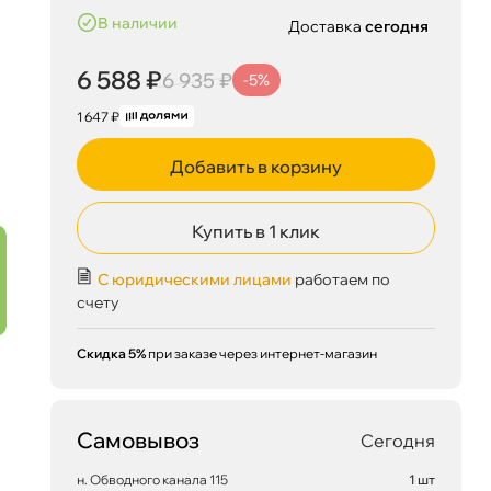
наличии
Доставка
сегодня
6 588 ₽
6 935 ₽
-5%
1 647 ₽
Добавить в корзину
Купить в 1 клик
С юридическими лицами
работаем по
счету
Скидка 5%
при заказе через интернет-магазин
Самовывоз
Сегодня
н. Обводного канала 115
1 шт