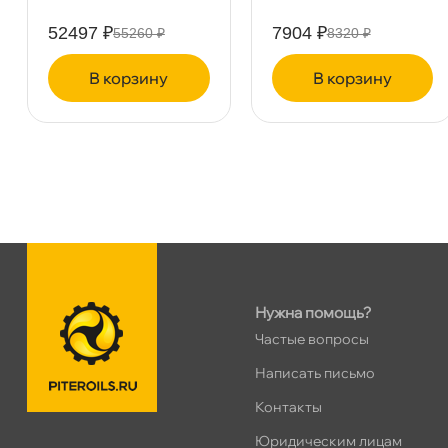
Дунайский 27к1Б
0 ш
ПН–ВС
10:00 – 21:00
52497 ₽
7904 ₽
55260 ₽
8320 ₽
Сегодня, бесплатно
корзину
корзину
Таллинское ш. 159 (Лента)
0 ш
ПН–ВС
10:00 – 21:00
Сегодня, бесплатно
Хасанская 17к1 (Лента)
0 ш
ПН–ВС
10:00 – 21:00
Сегодня, бесплатно
Нужна помощь?
пр.Просвещения 72
0 ш
Частые вопросы
Сегодня, бесплатно
Написать письмо
Контакты
Коллонтай 28 к.1
0 ш
Юридическим лицам
Сегодня, бесплатно