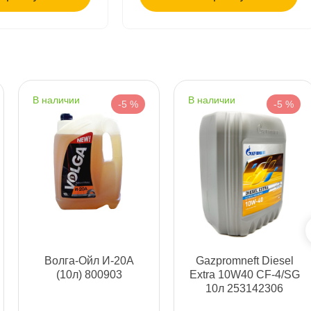
т
т
наличии
наличии
-5 %
-5 %
т
т
олга-Ойл И-20А
Gazpromneft Diesel
(10л) 800903
Extra 10W40 CF-4/SG
10л 253142306