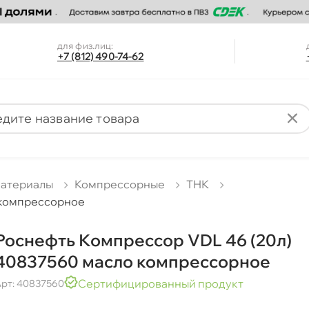
для физ.лиц:
+7 (812) 490-74-62
материалы
Компрессорные
ТНК
 компрессорное
Роснефть Компрессор VDL 46 (20л)
40837560 масло компрессорное
Сертифицированный продукт
рт: 40837560