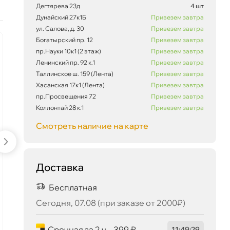
Дегтярева 23д
4 шт
Дунайский 27к1Б
Привезем завтра
ул. Салова, д. 30
Привезем завтра
Богатырский пр. 12
Привезем завтра
наличии
наличии
пр.Науки 10к1 (2 этаж)
-5 %
Привезем завтра
6 588 ₽
корзину
6 935 ₽
Ленинский пр. 92 к.1
Привезем завтра
Таллинское ш. 159 (Лента)
Привезем завтра
Хасанская 17к1 (Лента)
Привезем завтра
пр.Просвещения 72
Привезем завтра
Коллонтай 28 к.1
Привезем завтра
Сегодня, 07.08
Смотреть наличие на карте
Mannol Compressor Oil ISO
Gazpromnef
Доставка
46 (20л) 1935
Oil-46 (20 л
Бесплатная
Сегодня, 07.08 (при заказе от 2000₽)
8 897 ₽
7 201 ₽
9 365 ₽
7 580
корзину
ко
Срочная за 2 ч – 399 ₽
11
:
49
:
28