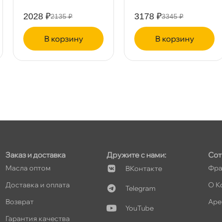
т
2028 ₽
3178 ₽
2135 ₽
3345 ₽
корзину
корзину
т
т
Заказ и доставка
Дружите с нами:
Сот
т
Масла оптом
Фра
Контакте
Доставка и оплата
О К
Telegram
озврат
Аре
т
YouTube
Гарантия качества