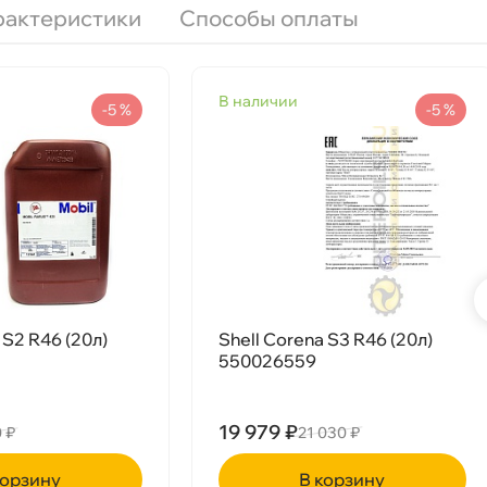
рактеристики
Способы оплаты
наличии
-5 %
-5 %
60 масло компрессорное
Срочная за 2 ч – 399 ₽
я, 07.08 (при заказе от 2000₽)
ня
 S2 R46 (20л)
Shell Corena S3 R46 (20л)
550026559
т
19 979 ₽
 ₽
21 030 ₽
рзину
корзину