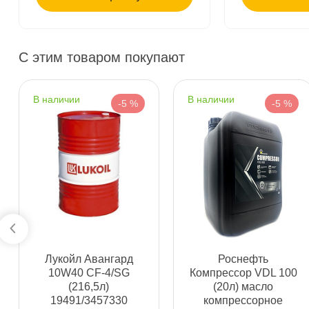
Богатырский пр. 12
0 ш
Пн–Вс
10:00 – 21:00
Сегодня, бесплатно
С этим товаром покупают
н. Обводного канала 115
1 ш
наличии
наличии
Пн–Вс
10:00 – 21:00
-5 %
-5 %
Сегодня, бесплатно
пр.Науки 10к1 (2 этаж)
0 ш
ПН–ВС
10:00 – 21:00
Сегодня, бесплатно
Ленинский пр. 92 к.1
0 ш
ПН–ВС
10:00 – 21:00
Лукойл Авангард
Роснефть
Сегодня, бесплатно
10W40 CF-4/SG
Компрессор VDL 100
(216,5л)
(20л) масло
19491/3457330
компрессорное