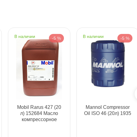
т
т
наличии
наличии
-5 %
-5 %
т
т
Mobil Rarus 427 (20
Mannol Compressor
л) 152684 Масло
Oil ISO 46 (20л) 1935
компрессорное
т