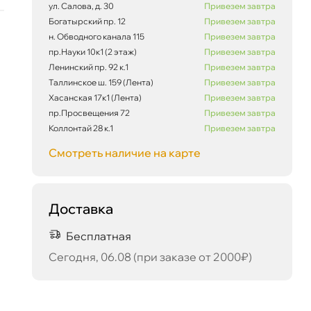
ул. Салова, д. 30
Привезем завтра
Богатырский пр. 12
Привезем завтра
н. Обводного канала 115
Привезем завтра
пр.Науки 10к1 (2 этаж)
Привезем завтра
Ленинский пр. 92 к.1
Привезем завтра
126 488 ₽
корзину
133 145 ₽
Таллинское ш. 159 (Лента)
Привезем завтра
Хасанская 17к1 (Лента)
Привезем завтра
пр.Просвещения 72
Привезем завтра
Коллонтай 28 к.1
Привезем завтра
Сегодня, 06.08
Смотреть наличие на карте
Доставка
Бесплатная
Сегодня, 06.08 (при заказе от 2000₽)