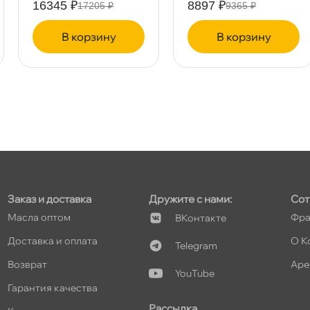
16345 ₽
8897 ₽
17205 ₽
9365 ₽
корзину
корзину
т
т
Заказ и доставка
Дружите с нами:
Сот
Масла оптом
Фра
Контакте
т
Доставка и оплата
О К
Telegram
озврат
Аре
YouTube
Гарантия качества
Рассылка