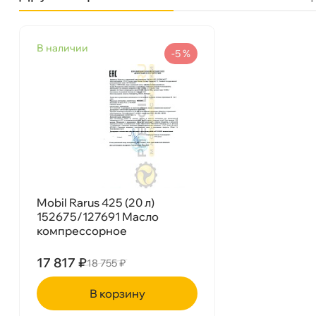
язкость
ISO 46
наличии
Бренд
Mobil
-5 %
Тип масла
Минеральное
Mobil Rarus 425 (208 л) 152552/125279
Спецификации
DIN 51506 VD-L (1985-09)
Объем
208л
Артикул
152552/125279
Применение
Промышленное
Бесплатная
Сегодн
Самовывоз
Сегод
Mobil Rarus 425 (20 л)
152675/127691 Масло
компрессорное
ул. Салова, д. 30
0 ш
Пн-Пт
09.30 - 19.00
Сб-Вс
10.00 - 19.00
17 817 ₽
18 755 ₽
Сегодня, бесплатно
корзину