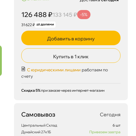
126 488 ₽
133 145 ₽
-5%
31 622 ₽
Добавить в корзину
Купить в 1 клик
С юридическими лицами
работаем по
счету
Скидка 5%
при заказе через интернет-магазин
Самовывоз
Сегодня
Центральный Склад
6 шт
Дунайский 27к1Б
Привезем завтра