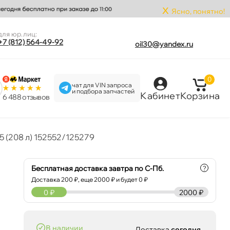
x
Ясно, понятно!
для юр.лиц:
+7 (812) 564-49-92
oil30@yandex.ru
0
чат для VIN запроса
и подбора запчастей
Кабинет
Корзина
6 488 отзыво
25 (208 л) 152552/125279
Бесплатная доставка завтра по С-Пб.
?
Доставка
200
₽, еще
2000
₽ и будет 0 ₽
0
₽
2000 ₽
наличии
Доставка
сегодня