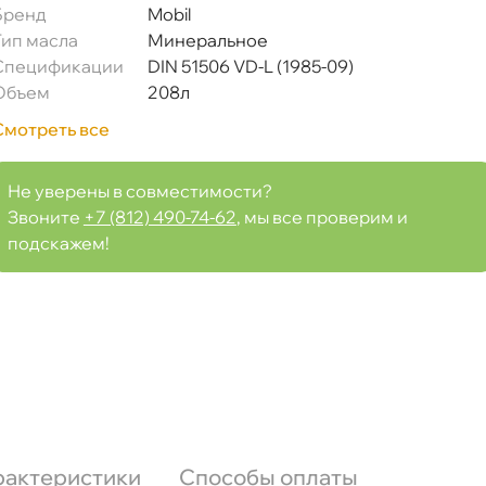
Бренд
Mobil
Тип масла
Минеральное
Спецификации
DIN 51506 VD-L (1985-09)
Объем
208л
Смотреть все
Не уверены в совместимости?
Звоните
+7 (812) 490-74-62
, мы все проверим и
подскажем!
рактеристики
Способы оплаты