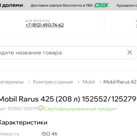
для физ.лиц:
+7 (812) 490-74-62
материалы
Компрессорные
Mobil
Mobil Rarus 4
Mobil Rarus 425 (208 л) 152552/125279
Сертифицированный продукт
рт: 152552/125279
Характеристики
язкость
ISO 46