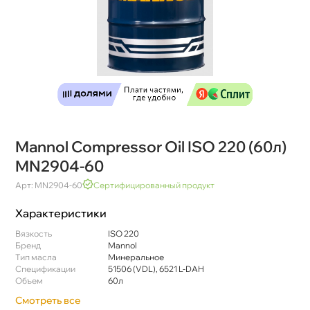
Mannol Compressor Oil ISO 220 (60л)
MN2904-60
Арт: MN2904-60
Сертифицированный продукт
Характеристики
язкость
ISO 220
Бренд
Mannol
Тип масла
Минеральное
Спецификации
51506 (VDL), 6521 L-DAH
Объем
60л
Смотреть все