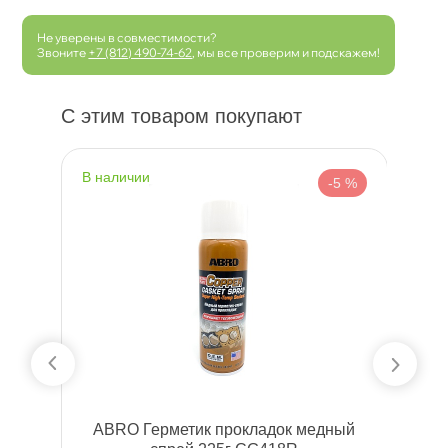
Не уверены в совместимости?
Звоните
+7 (812) 490-74-62
, мы все проверим и подскажем!
С этим товаром покупают
наличии
н
 %
-5 %
O
ABRO Герметик прокладок медный