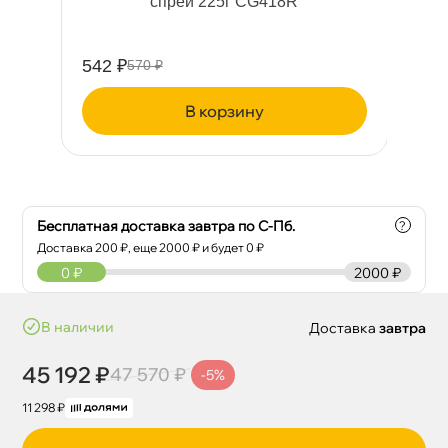
A2
спрей 225г CG418R
542 ₽
10
570 ₽
корзину
Бесплатная доставка завтра по С-Пб.
?
Доставка
200
₽, еще
2000
₽ и будет 0 ₽
0
₽
2000 ₽
наличии
Доставка
завтра
45 192 ₽
47 570 ₽
-5%
11 298 ₽