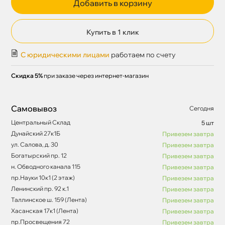
Добавить в корзину
Купить в 1 клик
С юридическими лицами
работаем по счету
Скидка 5%
при заказе через интернет-магазин
Самовывоз
Сегодня
Центральный Склад
5 шт
Дунайский 27к1Б
Привезем завтра
ул. Салова, д. 30
Привезем завтра
Богатырский пр. 12
Привезем завтра
н. Обводного канала 115
Привезем завтра
пр.Науки 10к1 (2 этаж)
Привезем завтра
Ленинский пр. 92 к.1
Привезем завтра
Таллинское ш. 159 (Лента)
Привезем завтра
Хасанская 17к1 (Лента)
Привезем завтра
пр.Просвещения 72
Привезем завтра