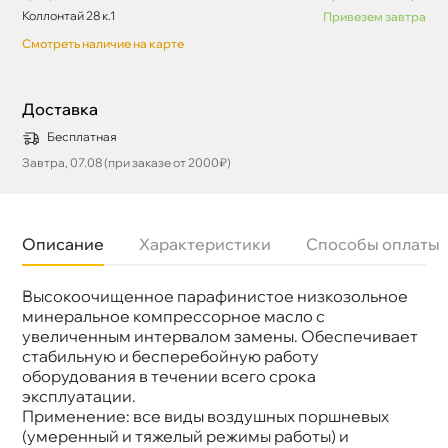
Коллонтай 28 к.1
Привезем завтра
Смотреть наличие на карте
Доставка
Бесплатная
Завтра, 07.08 (при заказе от 2000₽)
Описание
Характеристики
Способы оплаты
ысокоочищенное парафинистое низкозольное
язкость
ISO 220
Бренд
Mannol
минеральное компрессорное масло с
Тип масла
Минеральное
увеличенным интервалом замены. Обеспечивает
Спецификации
51506 (VDL), 6521 L-DAH
стабильную и бесперебойную работу
Объем
60л
оборудования в течении всего срока
Артикул
MN2904-60
эксплуатации.
Применение
Компрессорное
Применение: все виды воздушных поршневых
(умеренный и тяжелый режимы работы) и