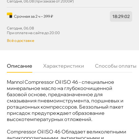
Сегодня, 06.08 (при заказе от 2000₽)
18
:
29
:
02
Срочная за 2 ч – 399 ₽
Сегодня, 06.08
При оплате на сайте до 20:00
сё о доставке
Описание
Характеристики
Способы оплаты
Mannol Compressor Oil ISO 46 - специальное
язкость
ISO 46
Бренд
Mannol
минеральное масло на глубокоочищенной
Тип масла
Минеральное
азовой основе, предназначенное для
Допуски
DIN 51 506 VBL, VCL & VDL
смазывания пневмоинструмента, поршневых и
Спецификации
ISO L DAA, DAB, DAG & DAH
ротационных компрессоров. Беззольный пакет
Объем
1л
присадок предупреждает образование
Артикул
1923
Применение
Промышленное
ысокотемпературных отложений.
Compressor Oil ISO 46 Обладает великолепными
антикоррозионными, антиизносными и