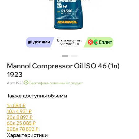
Mannol Compressor Oil ISO 46 (1л)
1923
Арт: 1923
Сертифицированный продукт
Также доступны объемы
1л
684 ₽
10л
4 931 ₽
20л
8 897 ₽
60л
25 085 ₽
208л
78 803 ₽
Характеристики