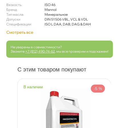
язкость
ISO 46
Бренд
Mannol
Тип масла
Минеральное
Допуски
DIN 51 506 VBL, VCL & VDL
Спецификации
ISO L DAA, DAB, DAG & DAH
Смотреть все
Не уверены в совместимости?
Звоните
+7 (812) 490-74-62
, мы все проверим и подскажем!
С этим товаром покупают
наличии
н
 %
-5 %