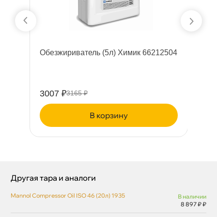
Обезжириватель (5л) Химик 66212504
Л
ия
SP
3007 ₽
42
3165 ₽
корзину
Другая тара и аналоги
Mannol Compressor Oil ISO 46 (20л) 1935
наличии
8 897 ₽ ₽