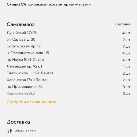
Скидка 5%
при заказе через интернет-магазин
Самовывоз
Сегодня
Дунайский 27к1Б
4 шт
ул. Салова, д. 30
2 шт
Богатырский пр. 12
7 шт
н. Обводного канала 115
4 шт
пр.Науки 10к1 (2 этаж)
4 шт
Ленинский пр. 92 к.1
4 шт
Таллинское ш. 159 (Лента)
2 шт
Хасанская 17к1 (Лента)
2 шт
пр.Просвещения 72
3 шт
Коллонтай 28 к.1
3 шт
Смотреть наличие на карте
Доставка
Бесплатная