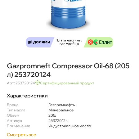
Gazpromneft Compressor Oil-68 (205
л) 253720124
Арт: 253720124
Сертифицированный продукт
Характеристики
Бренд
Газпромнефть
Тип масла
Минеральное
Объем
205л
Артикул
253720124
Применение
Индустриальное масло
Смотреть все