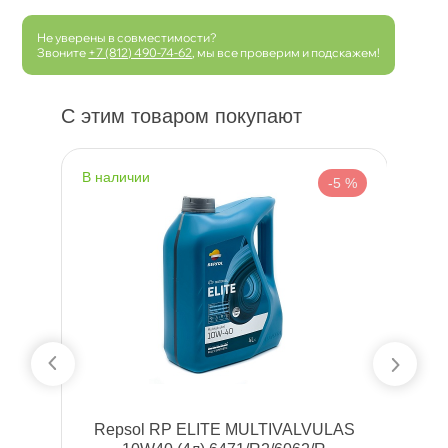
Не уверены в совместимости?
Звоните
+7 (812) 490-74-62
, мы все проверим и подскажем!
С этим товаром покупают
наличии
н
 %
-5 %
Repsol RP ELITE MULTIVALVULAS