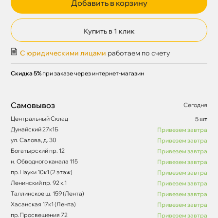
Добавить в корзину
Купить в 1 клик
С юридическими лицами
работаем по счету
Скидка 5%
при заказе через интернет-магазин
Самовывоз
Сегодня
Центральный Склад
5 шт
Дунайский 27к1Б
Привезем завтра
ул. Салова, д. 30
Привезем завтра
Богатырский пр. 12
Привезем завтра
н. Обводного канала 115
Привезем завтра
пр.Науки 10к1 (2 этаж)
Привезем завтра
Ленинский пр. 92 к.1
Привезем завтра
Таллинское ш. 159 (Лента)
Привезем завтра
Хасанская 17к1 (Лента)
Привезем завтра
пр.Просвещения 72
Привезем завтра