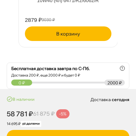
2)
10W40 (4л) 6471/R2/6062/R
2879 ₽
23
3030 ₽
корзину
Бесплатная доставка завтра по С-Пб.
?
Доставка
200
₽, еще
2000
₽ и будет 0 ₽
0
₽
2000 ₽
наличии
Доставка
сегодня
58 781 ₽
61 875 ₽
-5%
14 695 ₽