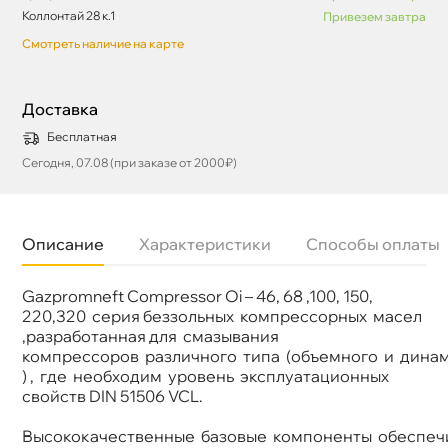
Коллонтай 28 к.1
Привезем завтра
Смотреть наличие на карте
Доставка
Бесплатная
Сегодня, 07.08 (при заказе от 2000₽)
Описание
Характеристики
Способы оплаты
Gazpromneft Compressor Oi – 46, 68 ,100, 150,
Бренд
Газпромнефть
Тип масла
Минеральное
220,320 серия беззольных компрессорных масел
Объем
205л
,разработанная для смазывания
Артикул
253720124
компрессоров различного типа (объемного и дина
Применение
Индустриальное масло
) , где необходим уровень эксплуатационных
свойств DIN 51506 VCL.
ысококачественные базовые компоненты обеспеч