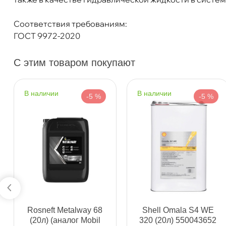
Соответствия требованиям:
ГОСТ 9972-2020
Бесплатная
Завтр
С этим товаром покупают
Самовывоз
Сегод
наличии
наличии
-5 %
-5 %
ул. Салова, д. 30
0 ш
Пн-Пт
09.30 - 19.00
Сб-Вс
10.00 - 19.00
Сегодня, бесплатно
Богатырский пр. 12
0 ш
Пн–Вс
10:00 – 21:00
Сегодня, бесплатно
Rosneft Metalway 68
Shell Omala S4 WE
н. Обводного канала 115
0 ш
(20л) (аналог Mobil
320 (20л) 550043652