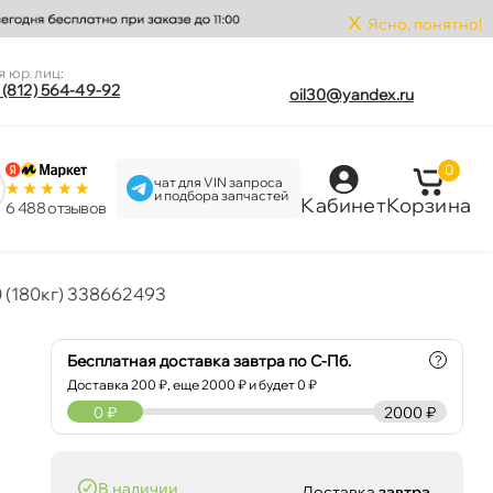
x
Ясно, понятно!
я юр.лиц:
 (812) 564-49-92
oil30@yandex.ru
0
чат для VIN запроса
и подбора запчастей
Кабинет
Корзина
6 488 отзыво
 (180кг) 338662493
Бесплатная доставка завтра по С-Пб.
?
Доставка
200
₽, еще
2000
₽ и будет 0 ₽
0
₽
2000 ₽
наличии
Доставка
завтра