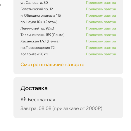
ул. Салова, д. 30
Привезем завтра
й
Богатырский пр. 12
Привезем завтра
н. Обводного канала 115
Привезем завтра
пр.Науки 10к1 (2 этаж)
Привезем завтра
Ленинский пр. 92 к.1
Привезем завтра
Таллинское ш. 159 (Лента)
Привезем завтра
Хасанская 17к1 (Лента)
Привезем завтра
пр.Просвещения 72
Привезем завтра
Коллонтай 28 к.1
Привезем завтра
Смотреть наличие на карте
Доставка
Бесплатная
Завтра, 08.08 (при заказе от 2000₽)
30 429 ₽
корзину
32 030 ₽