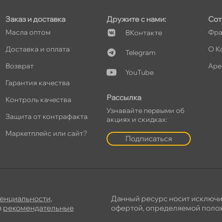
Заказ и доставка
Дружите с нами:
Сот
Масла оптом
Фра
Контакте
Доставка и оплата
О К
Telegram
озврат
Аре
YouTube
Гарантия качества
Рассылка
Контроль качества
Узнавайте первыми о
Защита от контрафакта
акциях и скидках:
Маркетплейс или сайт?
Подписаться
енциальности
,
Данный ресурс носит исключ
я
рекомендательные
офертой, определяемой полож