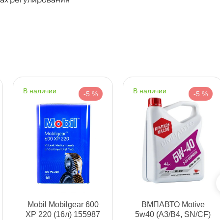
Срочная за 2 ч – 399 ₽
а, 08.08 (при заказе от 2000₽)
ня
наличии
наличии
-5 %
-5 %
т
т
Mobil Mobilgear 600
МПАВТО Motive
т
XP 220 (16л) 155987
5w40 (A3/B4, SN/CF)