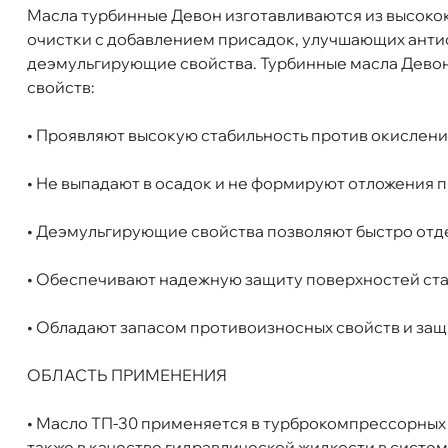
Масла турбинные Девон изготавливаются из высоко
язкость
ISO 98
очистки с добавлением присадок, улучшающих ант
Бренд
Девон
деэмульгирующие свойства. Турбинные масла Дево
Тип масла
Минеральное
свойств:
Спецификации
ГОСТ 9972-2020
Объем
180к
• Проявляют высокую стабильность против окислен
Артикул
338662493
Применение
Турбинное масло
• Не выпадают в осадок и не формируют отложения 
• Деэмульгирующие свойства позволяют быстро отде
• Обеспечивают надежную защиту поверхностей ста
• Обладают запасом противоизносных свойств и за
ОБЛАСТЬ ПРИМЕНЕНИЯ
• Масло ТП-30 применяется в турброкомпрессорных 
Девон ТП-30 (180кг) 338662493
также в качестве гидравлической жидкости в систе