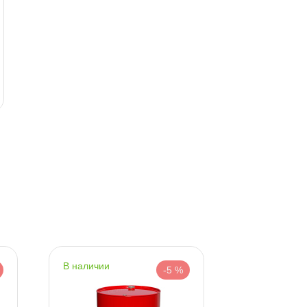
600 XP 220)
(4+1л) 9251
7752 ₽
4555 ₽
8160 ₽
4795 ₽
корзину
корзину
наличии
наличии
-5 %