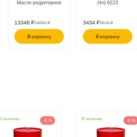
Масло редукторное
(4л) 9223
13348 ₽
3434 ₽
14050 ₽
3615 ₽
т
корзину
корзину
т
т
наличии
наличии
-5 %
-5 %
т