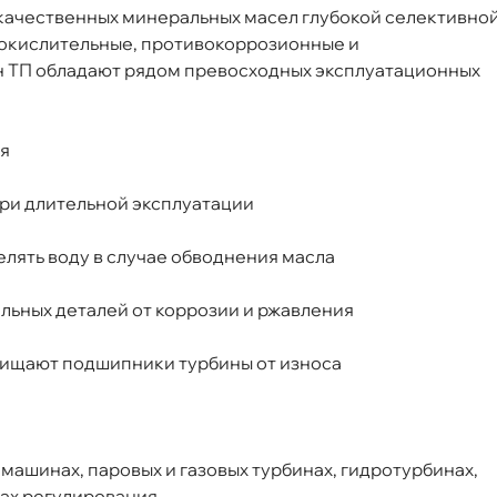
качественных минеральных масел глубокой селективно
иокислительные, противокоррозионные и
н ТП обладают рядом превосходных эксплуатационных
ия
при длительной эксплуатации
лять воду в случае обводнения масла
льных деталей от коррозии и ржавления
щищают подшипники турбины от износа
машинах, паровых и газовых турбинах, гидротурбинах,
мах регулирования