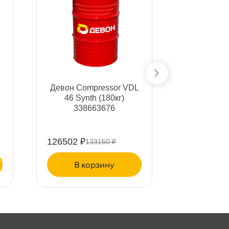
Девон Compressor VDL
Девон Co
46 Synth (180кг)
100 Syn
338663676
338
126502 ₽
265877 ₽
133160 ₽
2
корзину
ко