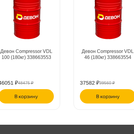
т
Девон Compressor VDL
Девон Compressor VDL
100 (180кг) 338663553
46 (180кг) 338663554
т
46051 ₽
37582 ₽
48475 ₽
39560 ₽
корзину
корзину