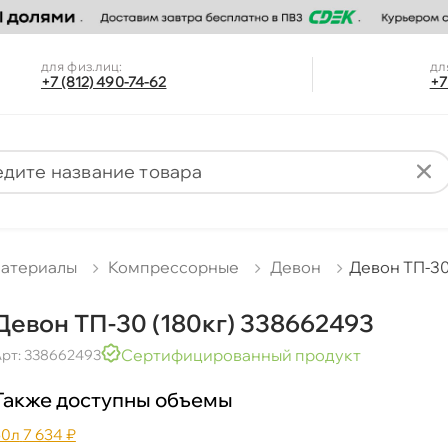
для физ.лиц:
дл
+7 (812) 490-74-62
+7
материалы
Компрессорные
Девон
Девон ТП-30
Девон ТП-30 (180кг) 338662493
Сертифицированный продукт
рт: 338662493
Также доступны объемы
50л
7 634 ₽