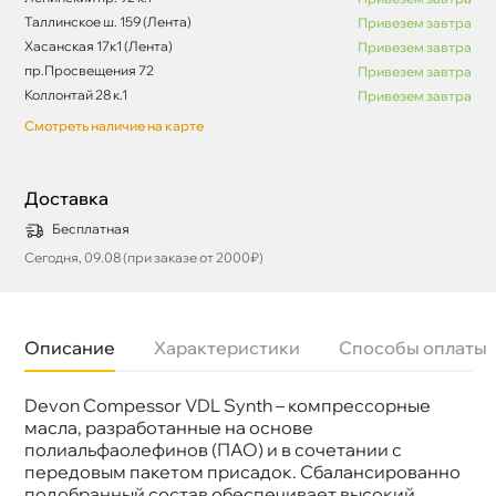
Таллинское ш. 159 (Лента)
Привезем завтра
Хасанская 17к1 (Лента)
Привезем завтра
пр.Просвещения 72
Привезем завтра
Коллонтай 28 к.1
Привезем завтра
Смотреть наличие на карте
Доставка
Бесплатная
Сегодня, 09.08 (при заказе от 2000₽)
Описание
Характеристики
Способы оплаты
Devon Compessor VDL Synth – компрессорные
язкость
ISO 150
Бренд
Девон
масла, разработанные на основе
Тип масла
Синтетика
полиальфаолефинов (ПАО) и в сочетании с
Спецификации
DIN 51506: VDL ISO 6743-3: DAJ
передовым пакетом присадок. Сбалансированно
Объем
20л
подобранный состав обеспечивает высокий