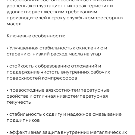
Артикул
338663692
уровень эксплуатационных характеристик и
Применение
Компрессорное
удовлетворяет жестким требованиям
производителей к сроку службы компрессорных
масел.
Ключевые особенности:
• Улучшенная стабильность к окислению и
старению, низкий расход масла на угар
• стойкость к образованию отложений и
поддержание чистоты внутренних рабочих
поверхностей компрессоро
• превосходные вязкостно-температурные
свойства и отличная низкотемпературная
текучесть
• стабильность к сдвигу и надежное смазывание
подшипнико
• эффективная защита внутренних металлических