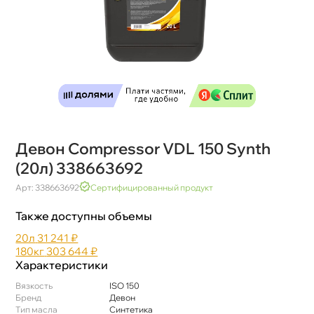
Девон Compressor VDL 150 Synth
(20л) 338663692
Арт: 338663692
Сертифицированный продукт
Также доступны объемы
20л
31 241 ₽
180к
303 644 ₽
Характеристики
язкость
ISO 150
Бренд
Девон
Тип масла
Синтетика