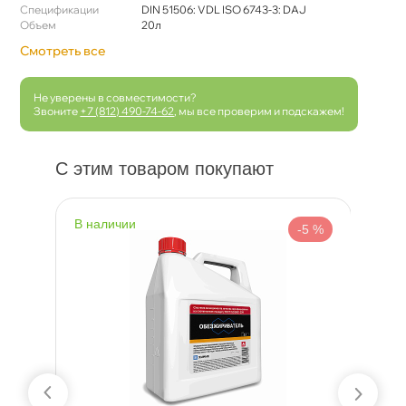
Спецификации
DIN 51506: VDL ISO 6743-3: DAJ
Объем
20л
Смотреть все
Не уверены в совместимости?
Звоните
+7 (812) 490-74-62
, мы все проверим и подскажем!
С этим товаром покупают
наличии
н
 %
-5 %