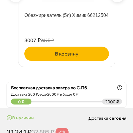
Обезжириватель (5л) Химик 66212504
А
3007 ₽
36
3165 ₽
корзину
Бесплатная доставка завтра по С-Пб.
?
Доставка
200
₽, еще
2000
₽ и будет 0 ₽
0
₽
2000 ₽
наличии
Доставка
сегодня
31 241 ₽
32 885 ₽
-5%