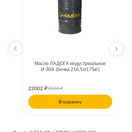
ое
Масло ЛАДОГА индустриальное
И-30А (бочка 216,5л/175кг)
22002 ₽
3
23160 ₽
корзину