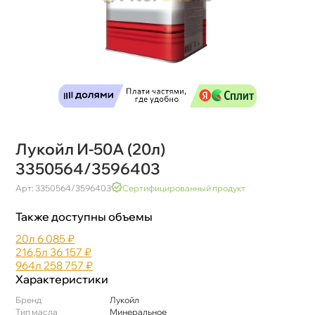
Лукойл И-50А (20л)
3350564/3596403
Арт: 3350564/3596403
Сертифицированный продукт
Также доступны объемы
20л
6 085 ₽
216,5л
36 157 ₽
964л
258 757 ₽
Характеристики
Бренд
Лукойл
Тип масла
Минеральное