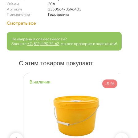
Объем
20л
Артикул
3350564/3596403
Применение
Гидравлика
Смотреть все
Не уверены в совместимости?
Звоните
+7 (812) 490-74-62
, мы все проверим и подскажем!
С этим товаром покупают
наличии
н
 %
-5 %