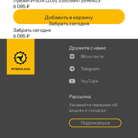
Лукойл И-50А (20л) 3350564/3596403
6 085 ₽
Добавить в корзину
Забрать сегодня
Забрать сегодня
6 085 ₽
Дружите с нами:
Контакте
Telegram
YouTube
Рассылка
Узнавайте первыми о
акциях и скидках:
Подписаться