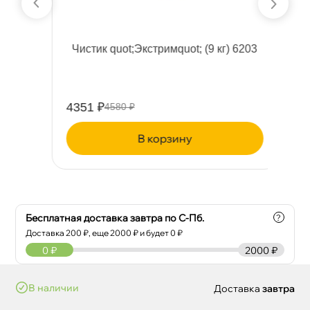
l
Чистик quot;Экстримquot; (9 кг) 6203
Ш
а
4351 ₽
10
4580 ₽
корзину
Бесплатная доставка завтра по С-Пб.
?
Доставка
200
₽, еще
2000
₽ и будет 0 ₽
0
₽
2000 ₽
наличии
Доставка
завтра