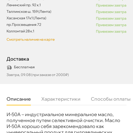
Ленинский пр. 92 к.1
Привезем завтра
Таллинское ш. 159 (Лента)
Привезем завтра
Хасанская 17к1 (Лента)
Привезем завтра
пр.Просвещения 72
Привезем завтра
Коллонтай 28 к.1
Привезем завтра
Смотреть наличие на карте
Доставка
Бесплатная
Завтра, 09.08 (при заказе от 2000₽)
Описание
Характеристики
Способы оплаты
И-50А – индустриальное минеральное масло,
Бренд
Лукойл
Тип масла
Минеральное
полученное путем селективной очистки. Масло
Объем
20л
И-50А хорошо себя зарекомендовало как
Артикул
3350564/3596403
универсальный продукт для гидравлических