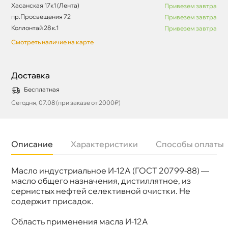
Хасанская 17к1 (Лента)
Привезем завтра
пр.Просвещения 72
Привезем завтра
Коллонтай 28 к.1
Привезем завтра
Смотреть наличие на карте
Доставка
Бесплатная
Сегодня, 07.08 (при заказе от 2000₽)
Описание
Характеристики
Способы оплаты
Масло индустриальное И-12А (ГОСТ 20799-88) —
Бренд
Ладога
Объем
175к
масло общего назначения, дистиллятное, из
сернистых нефтей селективной очистки. Не
содержит присадок.
Область применения масла И-12А