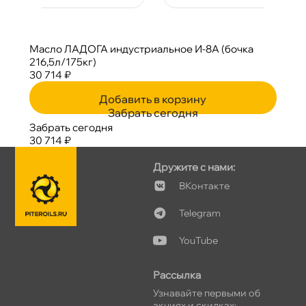
Масло ЛАДОГА индустриальное И-8А (бочка
216,5л/175кг)
30 714 ₽
Добавить в корзину
Забрать сегодня
Забрать сегодня
30 714 ₽
Дружите с нами:
Контакте
Telegram
YouTube
Рассылка
Узнавайте первыми о
акциях и скидках: