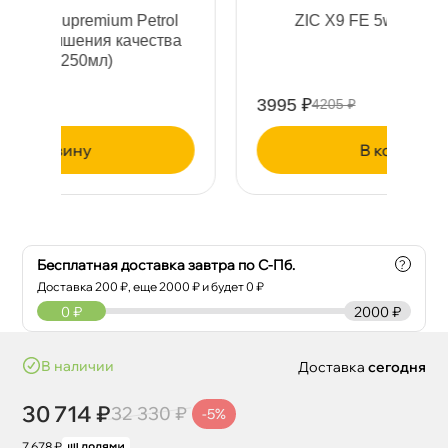
ol
ZIC X9 FE 5w30 (4л) 162615
ва
3995 ₽
4
4205 ₽
корзину
Бесплатная доставка завтра по С-Пб.
?
Доставка
200
₽, еще
2000
₽ и будет 0 ₽
0
₽
2000 ₽
наличии
Доставка
сегодня
30 714 ₽
32 330 ₽
-5%
7 678 ₽