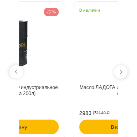
наличии
 %
-5 %
ное
Масло ЛАДОГА индустриальное И-8А
(20л)
2983 ₽
3140 ₽
корзину