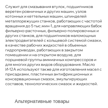
Служит для смазывания втулок, подшипнико
еретен ровничных и других машин, узло
котонных и кеттельных машин, шпинделей
металлорежущих станков, работающих с частотой
ращения до 5 тыс.мин-1, для направляющих бабок
фильерно-расточных, фильерно-полировочных и
других станков, для подшипников маломощных
электродвигателей с кольцевой системой смазки,
качестве рабочих жидкостей в объемных
идроприводах, работающих в закрытом
помещении и на открытом воздухе, для
поршневой группы аммиачных компрессоров и
для многих других видов оборудования. Масло
И-12А используют также для изготовления масел с
присадками, пластичных антифрикционных и
консервационных смазок, эмульгирующих
составов, технологических смазок и жидкостей.
Альтернативные товары