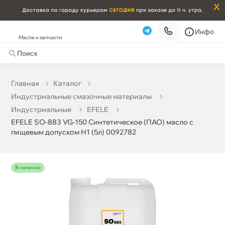
x
Инфо
Масла и запчасти
EFELE SO-883 VG-150 Синтетическое (ПАО) масло с
пищевым допуском Н1 (5л) 0092782
15 205 ₽
корзину
16 005 ₽
Главная
Катало
Индустриальные смазочные материалы
Бесплатная
Сегодня, 09.08 (при заказе от 2000₽)
Индустриальные
EFELE
EFELE SO-883 VG-150 Синтетическое (ПАО) масло с
Срочная за 2 ч – 399 ₽
Сегодня, 09.08
пищевым допуском Н1 (5л) 0092782
Самовывоз
Сегодня
Карта
Список
наличии