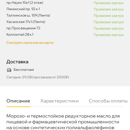
пр.Науки 10к1 (2 этаж)
Привезем завтра
Ленинский пр. 92 к.1
Привезем завтра
Таллинское ш. 159 (Лента)
Привезем завтра
Хасанская 17к1 (Лента)
Привезем завтра
пр.Просвещения 72
Привезем завтра
Коллонтай 28 к.1
Привезем завтра
Смотреть наличие на карте
Доставка
Бесплатная
Сегодня, 09.08 (при заказе от 2000₽)
Описание
Характеристики
Способы оплаты
Морозо- и термостойкое редукторное масло для
Бренд
EFELE
Объем
5л
пищевой и фармацевтической промышленности
Артикул
0092782
на основе синтетических полиальфаолефино