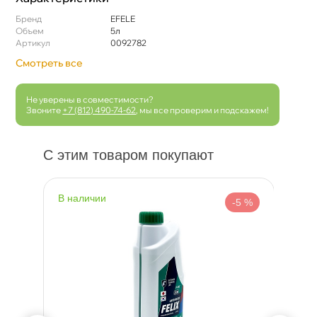
Бренд
EFELE
Объем
5л
Артикул
0092782
Смотреть все
Не уверены в совместимости?
Звоните
+7 (812) 490-74-62
, мы все проверим и подскажем!
С этим товаром покупают
наличии
н
 %
-5 %