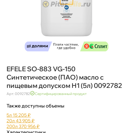
EFELE SO-883 VG-150
Синтетическое (ПАО) масло с
пищевым допуском Н1 (5л) 0092782
Арт: 0092782
Сертифицированный продукт
Также доступны объемы
5л
15 205 ₽
20л
43 905 ₽
200л
370 956 ₽
Характеристики