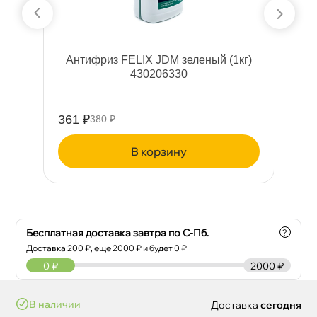
03
Антифриз FELIX JDM зеленый (1кг)
430206330
361 ₽
10
380 ₽
корзину
Бесплатная доставка завтра по С-Пб.
?
Доставка
200
₽, еще
2000
₽ и будет 0 ₽
0
₽
2000 ₽
наличии
Доставка
сегодня