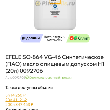
EFELE SO-864 VG-46 Синтетическое
(ПАО) масло с пищевым допуском Н1
(20л) 0092706
Арт: 0092706
Сертифицированный продукт
Также доступны объемы
5л
14 260 ₽
20л
41 121 ₽
200л
347 453 ₽
Характеристики