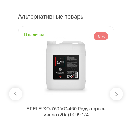
Альтернативные товары
наличии
н
%
-5 %
ое
EFELE SO-760 VG-460 Редукторное
E
Н1
масло (20л) 0099774
(