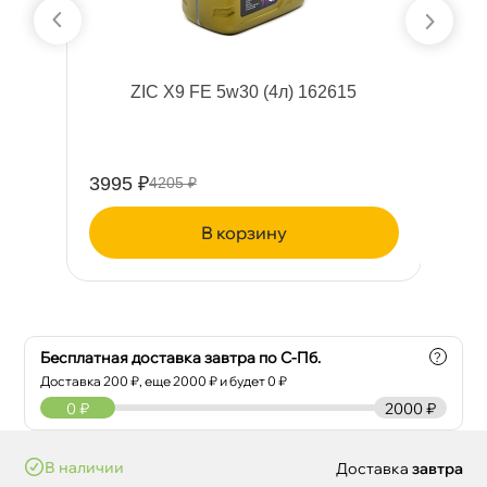
l
ZIC X9 FE 5w30 (4л) 162615
Ч
а
3995 ₽
43
4205 ₽
корзину
Бесплатная доставка завтра по С-Пб.
?
Доставка
200
₽, еще
2000
₽ и будет 0 ₽
0
₽
2000 ₽
наличии
Доставка
завтра