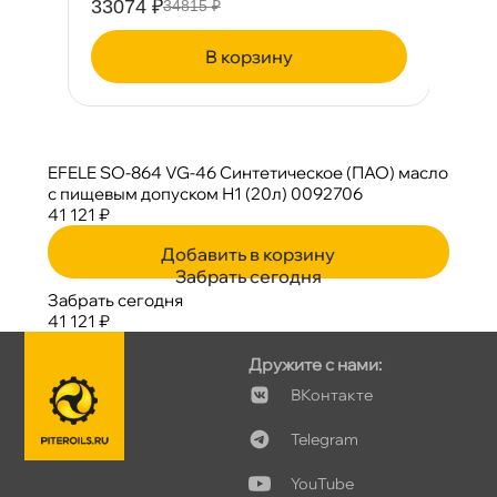
33074 ₽
4
34815 ₽
корзину
EFELE SO-864 VG-46 Синтетическое (ПАО) масло
с пищевым допуском Н1 (20л) 0092706
41 121 ₽
Добавить в корзину
Забрать сегодня
Забрать сегодня
41 121 ₽
Дружите с нами:
Контакте
Telegram
YouTube