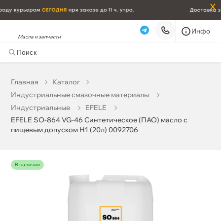
x
Инфо
Масла и запчасти
EFELE SO-864 VG-46 Синтетическое (ПАО) масло с
пищевым допуском Н1 (20л) 0092706
41 121 ₽
корзину
43 285 ₽
Главная
Катало
Индустриальные смазочные материалы
Бесплатная
Завтра, 09.08 (при заказе от 2000₽)
Индустриальные
EFELE
EFELE SO-864 VG-46 Синтетическое (ПАО) масло с
Срочная за 2 ч – 399 ₽
Сегодня, 08.08
пищевым допуском Н1 (20л) 0092706
Самовывоз
Сегодня
Карта
Список
наличии