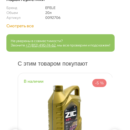
Бренд
EFELE
Объем
20л
Артикул
0092706
Смотреть все
Не уверены в совместимости?
Звоните
+7 (812) 490-74-62
, мы все проверим и подскажем!
С этим товаром покупают
наличии
н
 %
-5 %