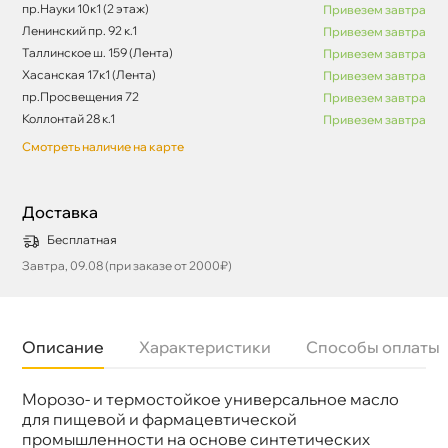
пр.Науки 10к1 (2 этаж)
Привезем завтра
Ленинский пр. 92 к.1
Привезем завтра
Таллинское ш. 159 (Лента)
Привезем завтра
Хасанская 17к1 (Лента)
Привезем завтра
пр.Просвещения 72
Привезем завтра
Коллонтай 28 к.1
Привезем завтра
Смотреть наличие на карте
Доставка
Бесплатная
Завтра, 09.08 (при заказе от 2000₽)
Описание
Характеристики
Способы оплаты
Морозо- и термостойкое универсальное масло
Бренд
EFELE
Объем
20л
для пищевой и фармацевтической
Артикул
0092706
промышленности на основе синтетических