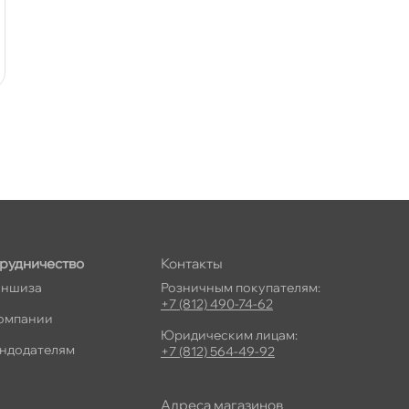
рудничество
Контакты
ншиза
Розничным покупателям:
+7 (812) 490-74-62
омпании
Юридическим лицам:
ндодателям
+7 (812) 564-49-92
Адреса магазино