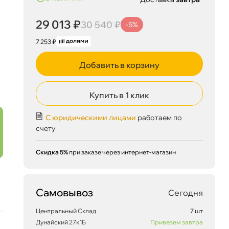
29 013 ₽
30 540 ₽
-5%
7 253 ₽
Добавить в корзину
Купить в 1 клик
С юридическими лицами
работаем по
счету
Скидка 5%
при заказе через интернет-магазин
Самовывоз
Сегодня
Центральный Склад
7 шт
Дунайский 27к1Б
Привезем завтра