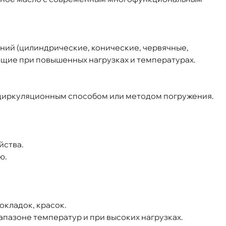
ний (цилиндрические, конические, червячные,
0л) 0099699
ющие при повышенных нагрузках и температурах.
я циркуляционным способом или методом погружения.
Срочная за 2 ч – 399 ₽
а, 08.08 (при заказе от 2000₽)
ня
йства.
ю.
т
окладок, красок.
апазоне температур и при высоких нагрузках.