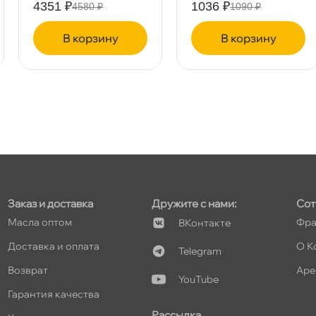
4351 ₽
1036 ₽
4580 ₽
1090 ₽
корзину
корзину
т
т
Заказ и доставка
Дружите с нами:
Сот
Масла оптом
Фра
Контакте
т
Доставка и оплата
О К
Telegram
озврат
Аре
YouTube
Гарантия качества
Рассылка