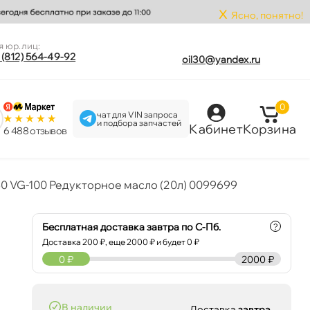
x
Ясно, понятно!
я юр.лиц:
 (812) 564-49-92
oil30@yandex.ru
0
чат для VIN запроса
и подбора запчастей
Кабинет
Корзина
6 488 отзыво
0 VG-100 Редукторное масло (20л) 0099699
Бесплатная доставка завтра по С-Пб.
?
Доставка
200
₽, еще
2000
₽ и будет 0 ₽
0
₽
2000 ₽
наличии
Доставка
завтра