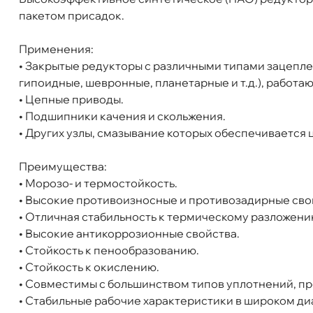
пакетом присадок.
Объем
20л
Артикул
0099699
Применения:
• Закрытые редукторы с различными типами зацепле
EFELE SO-760 VG-100 Редукторное масло (2
ипоидные, шевронные, планетарные и т.д.), работа
• Цепные приводы.
• Подшипники качения и скольжения.
• Других узлы, смазывание которых обеспечиваетс
Бесплатная
Завтр
Преимущества:
• Морозо- и термостойкость.
Самовывоз
Сегод
• Высокие противоизносные и противозадирные сво
• Отличная стабильность к термическому разложени
• Высокие антикоррозионные свойства.
ул. Салова, д. 30
0 ш
• Стойкость к пенообразованию.
Пн-Пт
09.30 - 19.00
Сб-Вс
10.00 - 19.00
• Стойкость к окислению.
Сегодня, бесплатно
• Совместимы с большинством типов уплотнений, пр
• Стабильные рабочие характеристики в широком ди