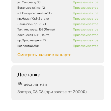
ул. Салова, д. 30
Привезем завтра
Богатырский пр. 12
Привезем завтра
н. Обводного канала 115
Привезем завтра
пр.Науки 10к1 (2 этаж)
Привезем завтра
Ленинский пр. 92 к.1
Привезем завтра
29 013 ₽
корзину
30 540 ₽
Таллинское ш. 159 (Лента)
Привезем завтра
Хасанская 17к1 (Лента)
Привезем завтра
пр.Просвещения 72
Привезем завтра
Коллонтай 28 к.1
Привезем завтра
Сегодня, 07.08
Смотреть наличие на карте
Доставка
Бесплатная
Завтра, 08.08 (при заказе от 2000₽)