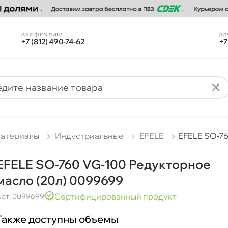
для физ.лиц:
дл
+7 (812) 490-74-62
+7
материалы
Индустриальные
EFELE
EFELE SO-76
EFELE SO-760 VG-100 Редукторное
масло (20л) 0099699
Сертифицированный продукт
рт: 0099699
Также доступны объемы