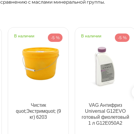
т
 сравнению с маслами минеральной группы.
т
наличии
наличии
-5 %
-5 %
т
т
Чистик
VAG Антифриз
quot;Экстримquot; (9
Universal G12EVO
кг) 6203
отовый фиолетовый
1 л G12E050A2
т