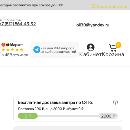
x
Ясно, понятно!
для юр.лиц:
+7 (812) 564-49-92
oil30@yandex.ru
0
чат для VIN запроса
и подбора запчастей
Кабинет
Корзина
6 488 отзыво
Бесплатная доставка завтра по С-Пб.
?
Доставка
200
₽, еще
2000
₽ и будет 0 ₽
0
₽
2000 ₽