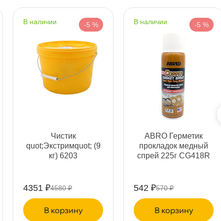
наличии
наличии
-5 %
-5 %
т
т
Чистик
ABRO Герметик
т
quot;Экстримquot; (9
прокладок медный
кг) 6203
спрей 225г CG418R
4351 ₽
542 ₽
4580 ₽
570 ₽
т
корзину
корзину