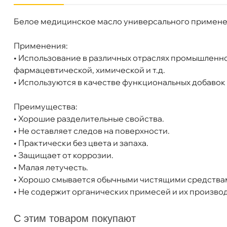
Белое медицинское масло универсального применени
Бренд
EFELE
EFELE MO-842 VG-68 Универсальное смазоч
Объем
200л
Применения:
Артикул
0095448
• Использование в различных отраслях промышленно
фармацевтической, химической и т.д.
• Используются в качестве функциональных добавок 
Бесплатная
Завт
Преимущества:
• Хорошие разделительные свойства.
Самовывоз
Сегод
• Не оставляет следов на поверхности.
• Практически без цвета и запаха.
ул. Салова, д. 30
0 ш
• Защищает от коррозии.
Пн-Пт
09.30 - 19.00
Сб-Вс
10.00 - 19.00
• Малая летучесть.
Сегодня, бесплатно
• Хорошо смывается обычными чистящими средства
• Не содержит органических примесей и их произво
Богатырский пр. 12
0 ш
С этим товаром покупают
Пн–Вс
10:00 – 21:00