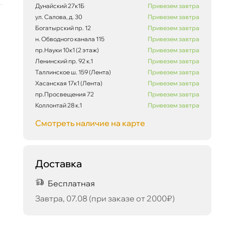
Дунайский 27к1Б
Привезем завтра
ул. Салова, д. 30
Привезем завтра
Богатырский пр. 12
Привезем завтра
86 816 ₽
корзину
91 385 ₽
н. Обводного канала 115
Привезем завтра
пр.Науки 10к1 (2 этаж)
Привезем завтра
Ленинский пр. 92 к.1
Привезем завтра
Таллинское ш. 159 (Лента)
Привезем завтра
Хасанская 17к1 (Лента)
Привезем завтра
Сегодня, 06.08
пр.Просвещения 72
Привезем завтра
Коллонтай 28 к.1
Привезем завтра
Смотреть наличие на карте
Доставка
Бесплатная
Завтра, 07.08 (при заказе от 2000₽)