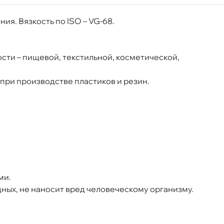
я. Вязкость по ISO – VG-68.
ное средство (200л) 0095448
сти – пищевой, текстильной, косметической,
при производстве пластиков и резин.
Срочная за 2 ч – 399 ₽
ра, 07.08 (при заказе от 2000₽)
ня
т
ми.
дных, не наносит вред человеческому организму.
т