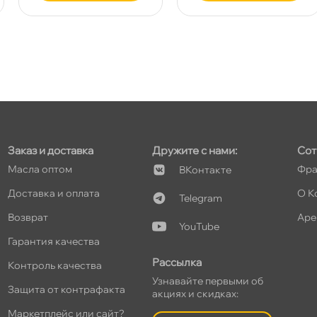
т
т
Заказ и доставка
Дружите с нами:
Сот
Масла оптом
Фра
Контакте
Доставка и оплата
О К
Telegram
т
озврат
Аре
YouTube
Гарантия качества
Рассылка
Контроль качества
Узнавайте первыми о
Защита от контрафакта
акциях и скидках:
Маркетплейс или сайт?