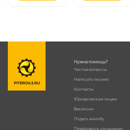
Сегодня, бесплатно
Таллинское ш. 159 (Лента)
0 ш
ПН–ВС
10:00 – 21:00
Сегодня, бесплатно
Хасанская 17к1 (Лента)
0 ш
ПН–ВС
10:00 – 21:00
Нужна помощь?
Сегодня, бесплатно
Частые вопросы
Написать письмо
пр.Просвещения 72
0 ш
Контакты
Сегодня, бесплатно
Юридическим лицам
акансии
Подать жалобу
Предложить улучшение