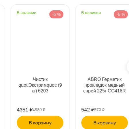
Срочная за 2 ч – 399 ₽
я, 07.08 (при заказе от 2000₽)
наличии
наличии
-5 %
-5 %
ня
т
т
Чистик
ABRO Герметик
quot;Экстримquot; (9
прокладок медный
кг) 6203
спрей 225г CG418R
т
4351 ₽
542 ₽
4580 ₽
570 ₽
корзину
корзину