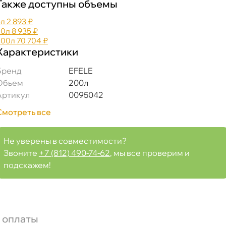
Также доступны объемы
5л
2 893 ₽
20л
8 935 ₽
200л
70 704 ₽
Характеристики
Бренд
EFELE
Объем
200л
Артикул
0095042
Смотреть все
Не уверены в совместимости?
Звоните
+7 (812) 490-74-62
, мы все проверим и
подскажем!
 оплаты