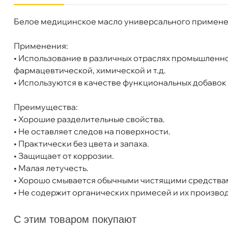
Белое медицинское масло универсального применени
Бренд
EFELE
Объем
200л
Применения:
Артикул
0095042
• Использование в различных отраслях промышленно
фармацевтической, химической и т.д.
• Используются в качестве функциональных добавок 
Преимущества:
• Хорошие разделительные свойства.
• Не оставляет следов на поверхности.
• Практически без цвета и запаха.
• Защищает от коррозии.
• Малая летучесть.
EFELE MO-842 VG-22 Универсальное смазоч
• Хорошо смывается обычными чистящими средства
• Не содержит органических примесей и их произво
С этим товаром покупают