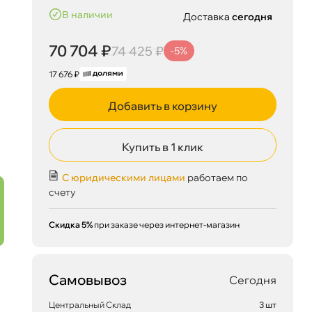
наличии
Доставка
сегодня
70 704 ₽
74 425 ₽
-5%
17 676 ₽
Добавить в корзину
Купить в 1 клик
С юридическими лицами
работаем по
счету
Скидка 5%
при заказе через интернет-магазин
Самовывоз
Сегодня
Центральный Склад
3 шт