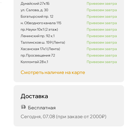
Дунайский 27к1Б
Привезем завтра
ул. Салова, д. 30
Привезем завтра
Богатырский пр. 12
Привезем завтра
н. Обводного канала 115
Привезем завтра
пр.Науки 10к1 (2 этаж)
Привезем завтра
Ленинский пр. 92 к.1
Привезем завтра
Таллинское ш. 159 (Лента)
Привезем завтра
Хасанская 17к1 (Лента)
Привезем завтра
пр.Просвещения 72
Привезем завтра
Коллонтай 28 к.1
Привезем завтра
Смотреть наличие на карте
Доставка
70 704 ₽
корзину
74 425 ₽
Бесплатная
Сегодня, 07.08 (при заказе от 2000₽)