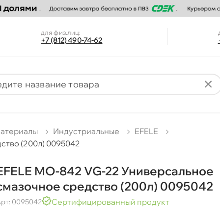
для физ.лиц:
+7 (812) 490-74-62
материалы
Индустриальные
EFELE
ство (200л) 0095042
EFELE MO-842 VG-22 Универсальное
смазочное средство (200л) 0095042
Сертифицированный продукт
рт: 0095042