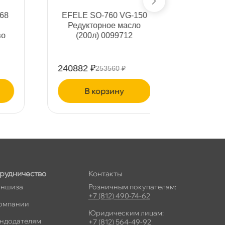
EFELE SO-760 VG-150
Редукторное масло
(200л) 0099712
240882 ₽
253560 ₽
корзину
рудничество
Контакты
ншиза
Розничным покупателям:
+7 (812) 490-74-62
омпании
Юридическим лицам:
ндодателям
+7 (812) 564-49-92