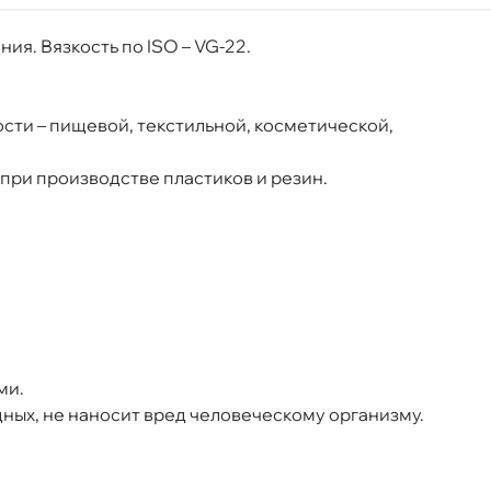
я. Вязкость по ISO – VG-22.
сти – пищевой, текстильной, косметической,
при производстве пластиков и резин.
ное средство (200л) 0095042
ми.
дных, не наносит вред человеческому организму.