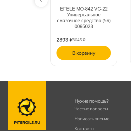
Хасанская 17к1 (Лента)
0 ш
42 VG-32
EFELE MO-842 VG-22
ПН–ВС
10:00 – 21:00
альное
Универсальное
Сегодня, бесплатно
средство
смазочное средство (5л)
095073
0095028
пр.Просвещения 72
0 ш
2893 ₽
5 ₽
3045 ₽
Сегодня, бесплатно
ину
корзину
Нужна помощь?
Частые вопросы
Написать письмо
Контакты