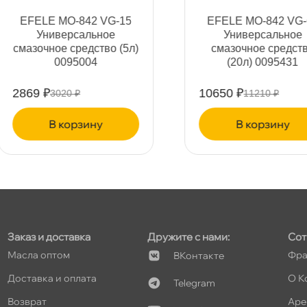
т
EFELE MO-842 VG-15
EFELE MO-842 VG-68
Универсальное
Универсальное
смазочное средство (5л)
смазочное средство
0095004
(20л) 0095431
т
2869 ₽
10650 ₽
3020 ₽
11210 ₽
корзину
корзину
Заказ и доставка
Дружите с нами:
Сот
Масла оптом
Фра
Контакте
Доставка и оплата
О К
Telegram
озврат
Аре