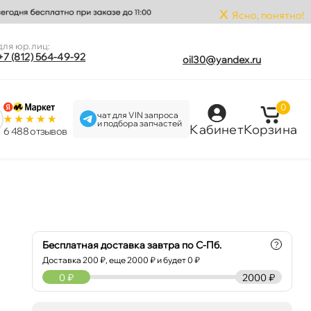
x
Ясно, понятно!
для юр.лиц:
+7 (812) 564-49-92
oil30@yandex.ru
0
чат для VIN запроса
и подбора запчастей
Кабинет
Корзина
6 488 отзыво
Бесплатная доставка завтра по С-Пб.
?
Доставка
200
₽, еще
2000
₽ и будет 0 ₽
0
₽
2000 ₽