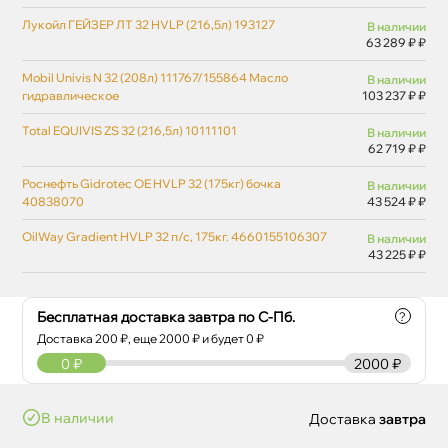
Лукойл ГЕЙЗЕР ЛТ 32 HVLP (216,5л) 193127
наличии
63 289 ₽ ₽
Mobil Univis N 32 (208л) 111767/155864 Масло
наличии
идравлическое
103 237 ₽ ₽
Total EQUIVIS ZS 32 (216,5л) 10111101
наличии
62 719 ₽ ₽
Роснефть Gidrotec ОЕ HVLP 32 (175кг) бочка
наличии
40838070
43 524 ₽ ₽
OilWay Gradient HVLP 32 п/с, 175кг. 4660155106307
наличии
43 225 ₽ ₽
Бесплатная доставка завтра по С-Пб.
?
Доставка
200
₽, еще
2000
₽ и будет 0 ₽
0
₽
2000 ₽
наличии
Доставка
завтра