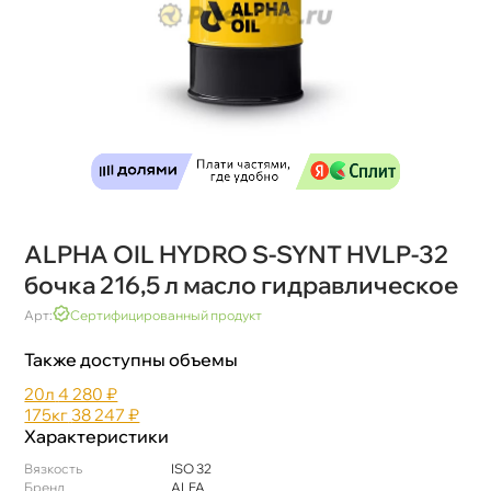
ALPHA OIL HYDRO S-SYNT HVLP-32
очка 216,5 л масло гидравлическое
Арт:
Сертифицированный продукт
Также доступны объемы
20л
4 280 ₽
175к
38 247 ₽
Характеристики
язкость
ISO 32
Бренд
ALFA