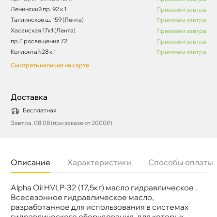
Ленинский пр. 92 к.1
Привезем завтра
Таллинское ш. 159 (Лента)
Привезем завтра
Хасанская 17к1 (Лента)
Привезем завтра
пр.Просвещения 72
Привезем завтра
Коллонтай 28 к.1
Привезем завтра
Смотреть наличие на карте
Доставка
Бесплатная
Завтра, 08.08 (при заказе от 2000₽)
Описание
Характеристики
Способы оплаты
Alpha Oil HVLP-32 (17,5кг) масло гидравлическое .
язкость
ISO 32
Бренд
ALFA
сесезонное гидравлическое масло,
Тип масла
Минеральное
разработанное для использования в системах
Спецификации
DIN 51524-3 HVLP
идравлического оборудования, для которых