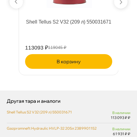
5л
Shell Tellus S2 V32 (209 л) 550031671
Pe
113093 ₽
12
119045 ₽
корзину
Другая тара и аналоги
Shell Tellus S2 V32 (209 л) 550031671
наличии
113 093 ₽ ₽
Gazpromneft Hydraulic HVLP-32 205л 2389901152
наличии
61 931 ₽ ₽