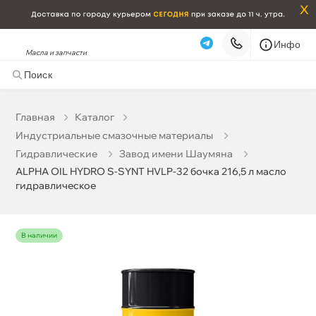
x
Инфо
Масла и запчасти
ALPHA OIL HYDRO S-SYNT HVLP-32 бочка 216,5 л
масло гидравлическое
38 247 ₽
корзину
40 260 ₽
Главная
Катало
Индустриальные смазочные материалы
Бесплатная
Завтра, 08.08 (при заказе от 2000₽)
Гидравлические
Завод имени Шаумяна
ALPHA OIL HYDRO S-SYNT HVLP-32 бочка 216,5 л масло
Срочная за 2 ч – 399 ₽
Сегодня, 07.08
идравлическое
Самовывоз
Сегодня
Карта
Список
наличии