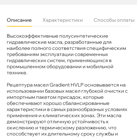
Описание
Характеристики
Способы оплаты
ысокоэффективные полусинтетические
язкость
ISO 46
Бренд
NEFTESINTEZ
идравлические масла, разработанные для
Тип масла
Минеральное
наиболее полного соответствия специфическим
Спецификации
DIN 51524-2
требованиям эксплуатации современных
Объем
180к
идравлических систем, применяющихся
Применение
Гидравлика
промышленном оборудовании и мобильной
технике.
Рецептура масел Gradient HVLP основывается на
использовании базовых масел глубокой очистки с
импортным пакетом присадок, которые
обеспечивают хорошо сбалансированные
характеристики в самых разнообразных условиях
применения и климатических зонах. Эти масла
демонстрируют отличную устойчивость к
окислению и термическому разложению, что
способствует их длительному сроку службы и