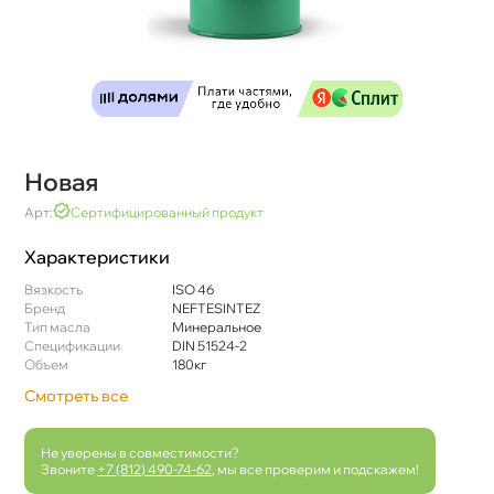
Новая
Арт:
Сертифицированный продукт
Характеристики
язкость
ISO 46
Бренд
NEFTESINTEZ
Тип масла
Минеральное
Спецификации
DIN 51524-2
Объем
180к
Смотреть все
Не уверены в совместимости?
Звоните
+7 (812) 490-74-62
, мы все проверим и подскажем!