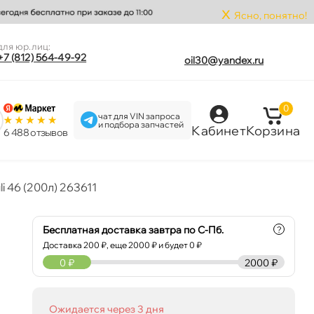
x
Ясно, понятно!
для юр.лиц:
+7 (812) 564-49-92
oil30@yandex.ru
0
чат для VIN запроса
и подбора запчастей
Кабинет
Корзина
6 488 отзыво
i 46 (200л) 263611
Бесплатная доставка завтра по С-Пб.
?
Доставка
200
₽, еще
2000
₽ и будет 0 ₽
0
₽
2000 ₽
Ожидается через 3 дня