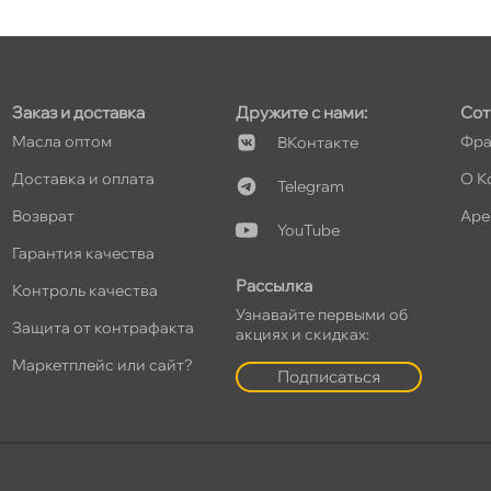
Заказ и доставка
Дружите с нами:
Сот
Масла оптом
Фра
Контакте
Доставка и оплата
О К
Telegram
озврат
Аре
YouTube
Гарантия качества
Рассылка
Контроль качества
Узнавайте первыми о
Защита от контрафакта
акциях и скидках:
Маркетплейс или сайт?
Подписаться