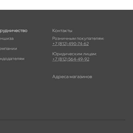
рудничество
Контакты
ншиза
Розничным покупателям:
+7 (812) 490-74-62
омпании
Юридическим лицам:
ндодателям
+7 (812) 564-49-92
Адреса магазино