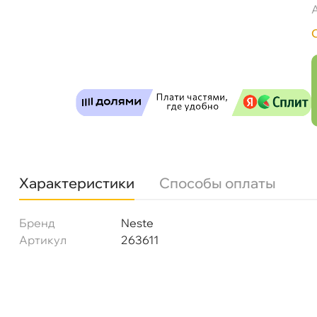
Neste Hydrauli 46 (200л) 263611
Бесплатная
Сегодн
Самовывоз
Сегод
ул. Салова, д. 30
0 ш
Характеристики
Способы оплаты
Пн-Пт
09.30 - 19.00
Сб-Вс
10.00 - 19.00
Сегодня, бесплатно
Бренд
Neste
Артикул
263611