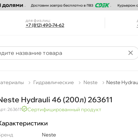
для физ.лиц:
+7 (812) 490-74-62
материалы
Гидравлические
Neste
Neste Hydraul
Neste Hydrauli 46 (200л) 263611
Сертифицированный продукт
рт: 263611
Характеристики
Бренд
Neste