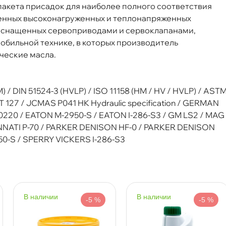
пакета присадок для наиболее полного соответствия
енных высоконагруженных и теплонапряженных
 оснащенных сервоприводами и сервоклапанами,
P)
бильной технике, в которых производитель
ческие масла.
) / DIN 51524-3 (HVLP) / ISO 11158 (HM / HV / HVLP) / AST
 127 / JCMAS P041 HK Hydraulic specification / GERMAN
20 / EATON M-2950-S / EATON I-286-S3 / GM LS2 / MAG
INNATI P-70 / PARKER DENISON HF-0 / PARKER DENISON
0-S / SPERRY VICKERS I-286-S3
) MN2206-IBC
наличии
наличии
-5 %
-5 %
Срочная за 2 ч – 399 ₽
а, 09.08 (при заказе от 2000₽)