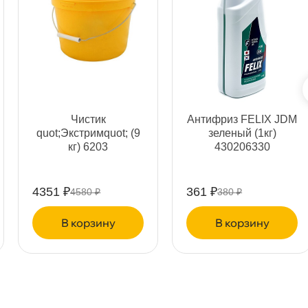
ня
т
Чистик
Антифриз FELIX JDM
quot;Экстримquot; (9
зеленый (1кг)
т
кг) 6203
430206330
4351 ₽
361 ₽
4580 ₽
380 ₽
т
корзину
корзину
т