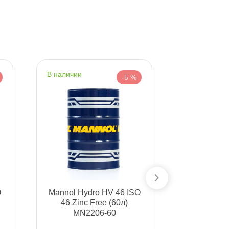
наличии
наличии
-5 %
O
Mannol Hydro HV 46 ISO
Mannol Hy
46 Zinc Free (60л)
32 (1000л
MN2206-60