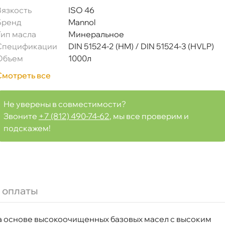
язкость
ISO 46
Бренд
Mannol
Тип масла
Минеральное
Спецификации
DIN 51524-2 (HM) / DIN 51524-3 (HVLP)
Объем
1000л
Смотреть все
Не уверены в совместимости?
Звоните
+7 (812) 490-74-62
, мы все проверим и
подскажем!
 оплаты
 основе высокоочищенных базовых масел с высоким