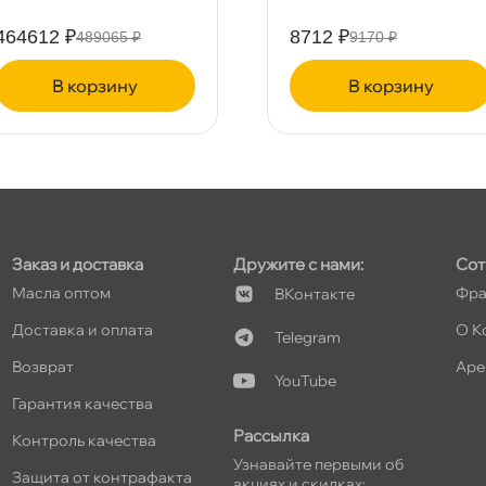
464612 ₽
8712 ₽
489065 ₽
9170 ₽
т
корзину
корзину
Заказ и доставка
Дружите с нами:
Сот
Масла оптом
Фра
Контакте
Доставка и оплата
О К
Telegram
озврат
Аре
YouTube
Гарантия качества
Рассылка
Контроль качества
Узнавайте первыми о
Защита от контрафакта
акциях и скидках: