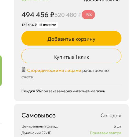
494 456 ₽
520 480 ₽
-5%
123 614 ₽
Добавить в корзину
Купить в 1 клик
С юридическими лицами
работаем по
счету
Скидка 5%
при заказе через интернет-магазин
Самовывоз
Сегодня
Центральный Склад
5 шт
Дунайский 27к1Б
Привезем завтра