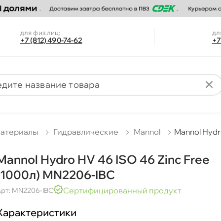
для физ.лиц:
дл
+7 (812) 490-74-62
+7
материалы
Гидравлические
Mannol
Mannol Hydr
Mannol Hydro HV 46 ISO 46 Zinc Free
(1000л) MN2206-IBC
Сертифицированный продукт
рт: MN2206-IBC
Характеристики