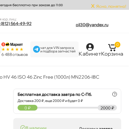
x
Ясно, понятно!
я юр.лиц:
 (812) 564-49-92
oil30@yandex.ru
0
чат для VIN запроса
и подбора запчастей
Кабинет
Корзина
6 488 отзыво
o HV 46 ISO 46 Zinc Free (1000л) MN2206-IBC
Бесплатная доставка завтра по С-Пб.
?
Доставка
200
₽, еще
2000
₽ и будет 0 ₽
0
₽
2000 ₽
наличии
Доставка
завтра