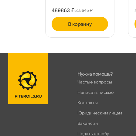
Сегодня, бесплатно
489863 ₽
230 ₽
515645 ₽
пр.Просвещения 72
0 ш
ину
корзину
Сегодня, бесплатно
Нужна помощь?
Частые вопросы
Написать письмо
Контакты
Юридическим лицам
акансии
Подать жалобу