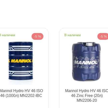
т
наличии
наличии
-5 %
-5 %
т
т
Mannol Hydro HV 46 ISO
Mannol Hydro HV 46 IS
46 (1000л) MN2202-IBC
46 Zinc Free (20л)
т
MN2206-20