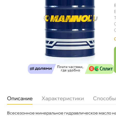
Описание
Характеристики
Способы
сесезонное минеральное гидравлическое масло на
язкость
ISO 46