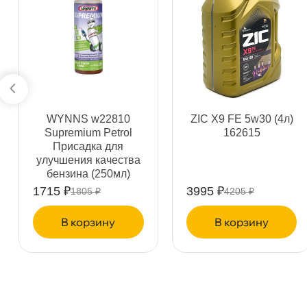
Самовывоз
Сегод
ул. Салова, д. 30
0 ш
Пн-Пт
09.30 - 19.00
Сб-Вс
10.00 - 19.00
Сегодня, бесплатно
WYNNS w22810
ZIC X9 FE 5w30 (4л)
Supremium Petrol
162615
Богатырский пр. 12
0 ш
Присадка для
Пн–Вс
10:00 – 21:00
улучшения качества
Сегодня, бесплатно
ензина (250мл)
1715 ₽
3995 ₽
1805 ₽
4205 ₽
н. Обводного канала 115
0 ш
корзину
корзину
Пн–Вс
10:00 – 21:00
Сегодня, бесплатно
пр.Науки 10к1 (2 этаж)
0 ш
ПН–ВС
10:00 – 21:00