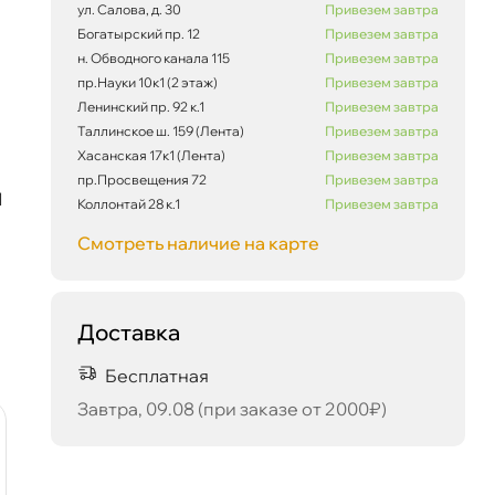
ул. Салова, д. 30
Привезем завтра
Богатырский пр. 12
Привезем завтра
н. Обводного канала 115
Привезем завтра
пр.Науки 10к1 (2 этаж)
Привезем завтра
Ленинский пр. 92 к.1
Привезем завтра
Таллинское ш. 159 (Лента)
Привезем завтра
Хасанская 17к1 (Лента)
Привезем завтра
пр.Просвещения 72
Привезем завтра
M
Коллонтай 28 к.1
Привезем завтра
Смотреть наличие на карте
Доставка
494 456 ₽
корзину
520 480 ₽
Бесплатная
Завтра, 09.08 (при заказе от 2000₽)
наличии
наличии
-5 %
-5 %
Сегодня, 08.08