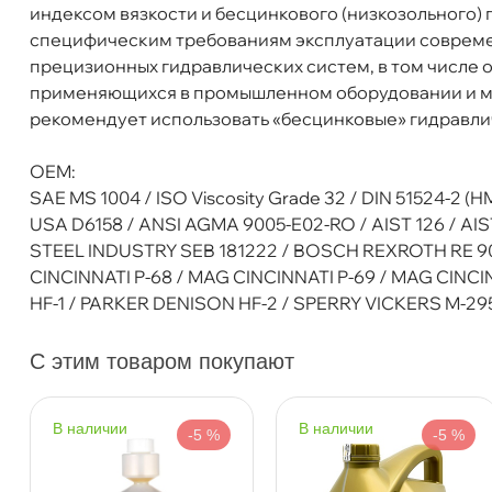
индексом вязкости и бесцинкового (низкозольного) 
Бренд
Mannol
специфическим требованиям эксплуатации соврем
Тип масла
Минеральное
прецизионных гидравлических систем, в том числе
Спецификации
DIN 51524-2 (HM) / DIN 51524-3 (HVL
применяющихся в промышленном оборудовании и мо
Объем
1000л
рекомендует использовать «бесцинковые» гидравли
Артикул
MN2206-IBC
Применение
Гидравлика
OEM:
SAE MS 1004 / ISO Viscosity Grade 32 / DIN 51524-2 (HM
USA D6158 / ANSI AGMA 9005-E02-RO / AIST 126 / AIST
STEEL INDUSTRY SEB 181222 / BOSCH REXROTH RE 902
CINCINNATI P-68 / MAG CINCINNATI P-69 / MAG CINC
HF-1 / PARKER DENISON HF-2 / SPERRY VICKERS M-295
Mannol Hydro HV 46 ISO 46 Zinc Free (1000л
С этим товаром покупают
наличии
наличии
-5 %
-5 %
Бесплатная
Завтр