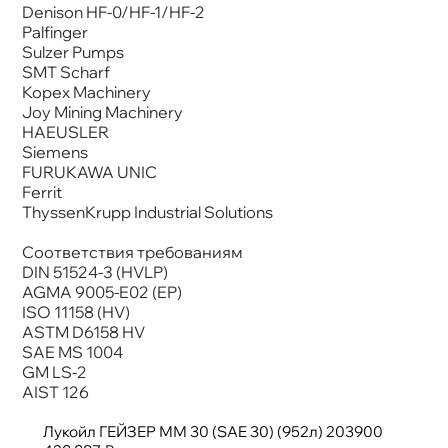
Denison HF-0/HF-1/HF-2
Palfinger
Sulzer Pumps
SMT Scharf
Kopex Machinery
Joy Mining Machinery
HAEUSLER
Siemens
FURUKAWA UNIC
Ferrit
ThyssenKrupp Industrial Solutions
Соответствия требованиям
DIN 51524-3 (HVLP)
AGMA 9005-E02 (EP)
ISO 11158 (HV)
ASTM D6158 HV
SAE MS 1004
GM LS-2
AIST 126
Лукойл ГЕЙЗЕР ММ 30 (SAE 30) (952л) 203900