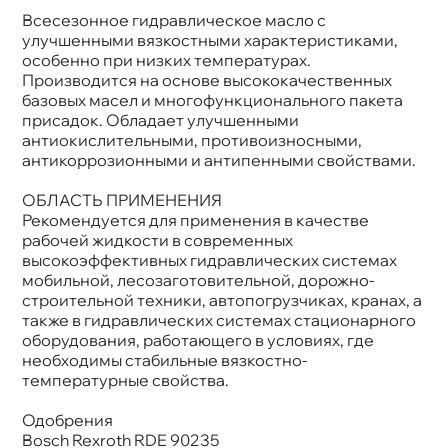
сесезонное гидравлическое масло с
Бренд
Лукойл
Объем
952л
улучшенными вязкостными характеристиками,
Артикул
203900
особенно при низких температурах.
Производится на основе высококачественных
азовых масел и многофункционального пакета
присадок. Обладает улучшенными
антиокислительными, противоизносными,
антикоррозионными и антипенными свойствами.
ОБЛАСТЬ ПРИМЕНЕНИЯ
Рекомендуется для применения в качестве
рабочей жидкости в современных
ысокоэффективных гидравлических системах
мобильной, лесозаготовительной, дорожно-
строительной техники, автопогрузчиках, кранах, а
также в гидравлических системах стационарного
оборудования, работающего в условиях, где
необходимы стабильные вязкостно-
температурные свойства.
Одобрения
Bosch Rexroth RDE 90235