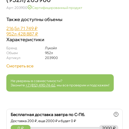
Арт: 203900
Сертифицированный продукт
Также доступны объемы
216,5л
71 749 ₽
952л
428 887 ₽
Характеристики
Бренд
Лукойл
Объем
952л
Артикул
203900
Смотреть все
Не уверены в совместимости?
Звоните
+7 (812) 490-74-62
, мы все проверим и подскажем!
Бесплатная доставка завтра по С-Пб.
?
Доставка
200
₽, еще
2000
₽ и будет 0 ₽
0
₽
2000 ₽