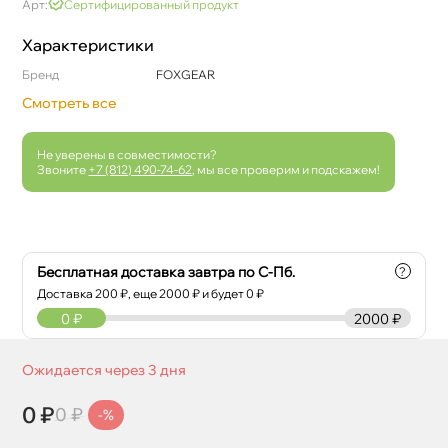
Арт:
Сертифицированный продукт
Характеристики
Бренд
FOXGEAR
Смотреть все
Не уверены в совместимости?
Звоните
+7 (812) 490-74-62
, мы все проверим и подскажем!
Бесплатная доставка завтра по С-Пб.
?
Доставка
200
₽, еще
2000
₽ и будет 0 ₽
0
₽
2000 ₽
Ожидается через 3 дня
0 ₽
0 ₽
-%