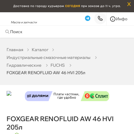
x
Инфо
Масла и запчасти
FOXGEAR RENOFLUID AW 46 HVI 205л
0 ₽
корзину
0 ₽
Главная
Катало
Индустриальные смазочные материалы
Бесплатная
Завтра, 07.08 (при заказе от 2000₽)
Гидравлические
FUCHS
FOXGEAR RENOFLUID AW 46 HVI 205л
Срочная за 2 ч – 399 ₽
Сегодня, 07.08
Самовывоз
Сегодня
Карта
Список
FOXGEAR RENOFLUID AW 46 HVI
205л