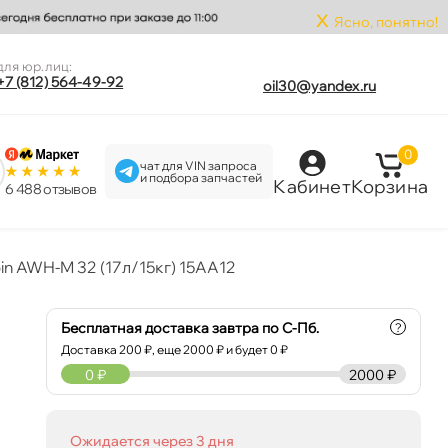
x
Ясно, понятно!
для юр.лиц:
+7 (812) 564-49-92
oil30@yandex.ru
0
чат для VIN запроса
и подбора запчастей
Кабинет
Корзина
6 488 отзыво
pin AWH-M 32 (17л/15кг) 15AA12
Бесплатная доставка завтра по С-Пб.
?
Доставка
200
₽, еще
2000
₽ и будет 0 ₽
0
₽
2000 ₽
Ожидается через 3 дня