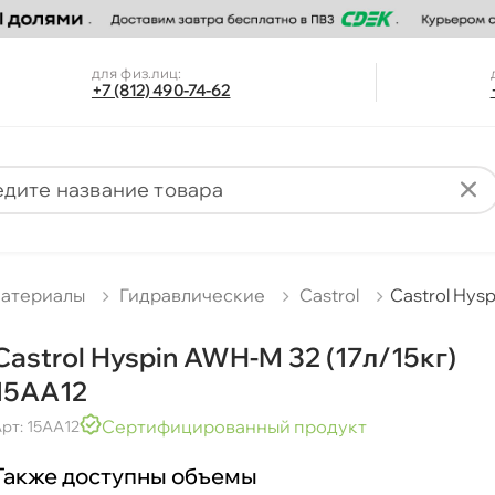
для физ.лиц:
+7 (812) 490-74-62
материалы
Гидравлические
Castrol
Castrol Hys
Castrol Hyspin AWH-M 32 (17л/15кг)
15AA12
Сертифицированный продукт
рт: 15AA12
Также доступны объемы