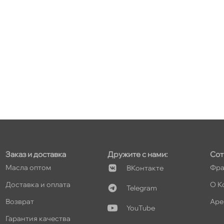
Заказ и доставка
Дружите с нами:
Сот
Масла оптом
Фра
Контакте
Доставка и оплата
О К
Telegram
озврат
Аре
YouTube
Гарантия качества