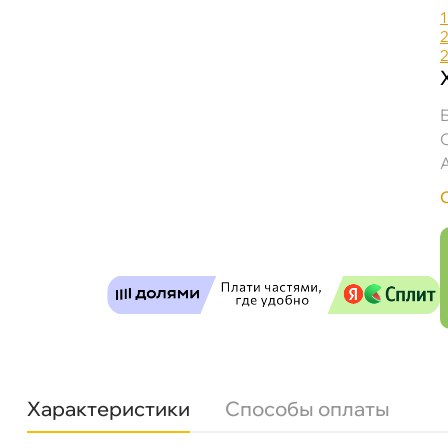
Castrol Hyspin AWH-M 32 (17л/15кг) 15AA12
Бесплатная
Сегодн
Самовывоз
Сегод
Характеристики
Способы оплаты
ул. Салова, д. 30
0 ш
Пн-Пт
09.30 - 19.00
Сб-Вс
10.00 - 19.00