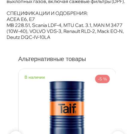
ыхлопных газов, включая сажевые фильтры (DPF).
СПЕЦИФИКАЦИИ И ОДОБРЕНИЯ:
ACEA E6, E7
MB 228.51, Scania LDF-4, MTU Cat. 3.1, MAN M 3477
(10W-40), VOLVO VDS-3, Renault RLD-2, Mack EO-N,
Deutz DQC-IV-10LA
Альтернативные товары
наличии
н
%
-5 %