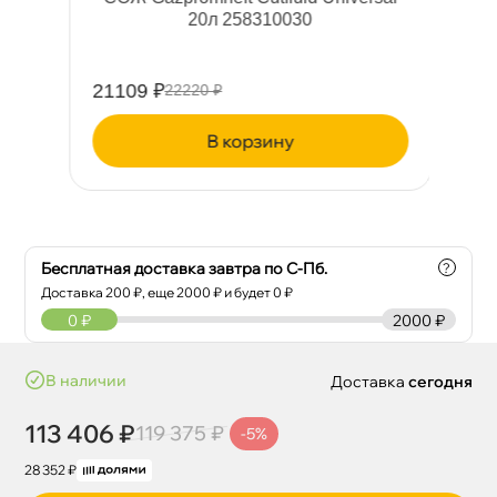
20л 258310030
21109 ₽
11
22220 ₽
корзину
Бесплатная доставка завтра по С-Пб.
?
Доставка
200
₽, еще
2000
₽ и будет 0 ₽
0
₽
2000 ₽
наличии
Доставка
сегодня
113 406 ₽
119 375 ₽
-5%
28 352 ₽