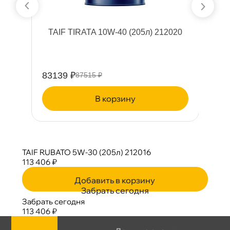
TAIF TIRATA 10W-40 (205л) 212020
83139 ₽
6
87515 ₽
корзину
TAIF RUBATO 5W-30 (205л) 212016
113 406 ₽
Добавить в корзину
Забрать сегодня
Забрать сегодня
113 406 ₽