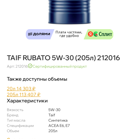
TAIF RUBATO 5W-30 (205л) 212016
Арт: 212016
Сертифицированный продукт
Также доступны объемы
20л
14 303 ₽
205л
113 407 ₽
Характеристики
язкость
5W-30
Бренд
Taif
Тип масла
Синтетика
Спецификации
ACEA E6, E7
Объем
205л