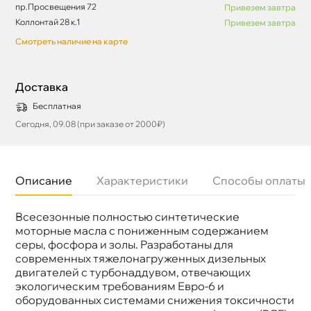
пр.Просвещения 72
Привезем завтра
Коллонтай 28 к.1
Привезем завтра
Смотреть наличие на карте
Доставка
Бесплатная
Сегодня, 09.08 (при заказе от 2000₽)
Описание
Характеристики
Способы оплаты
сесезонные полностью синтетические
язкость
5W-30
Бренд
Taif
моторные масла с пониженным содержанием
Тип масла
Синтетика
серы, фосфора и золы. Разработаны для
Спецификации
ACEA E6, E7
современных тяжелонагруженных дизельных
Объем
205л
двигателей с турбонаддувом, отвечающих
Артикул
212016
экологическим требованиям Евро-6 и
Применение
Двигатель
оборудованных системами снижения токсичности