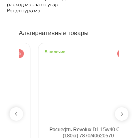
расход масла на угар
Рецептура ма
Альтернативные товары
наличии
н
%
-5 %
Роснефть Revolux D1 15w40 CF-4
(180кг) 7870/40620570