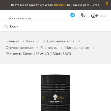
x
Инфо
Масла и запчасти
Роснефть Diesel 1 15W-40 (180кг) 8373
31 464 ₽
корзину
33 120 ₽
Главная
Катало
Грузовые масла
Отечественные
Роснефть
Минеральные
Бесплатная
Сегодня, 10.08 (при заказе от 2000₽)
Роснефть Diesel 1 15W-40 (180кг) 8373
Срочная за 2 ч – 399 ₽
Сегодня, 10.08
Самовывоз
Сегодня
Карта
Список