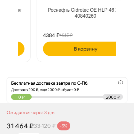
 к
Роснефть Gidrotec ОЕ HLP 46 20л
40840260
4384 ₽
14
4615 ₽
корзину
Бесплатная доставка завтра по С-Пб.
?
Доставка
200
₽, еще
2000
₽ и будет 0 ₽
0
₽
2000 ₽
Ожидается через 3 дня
31 464 ₽
33 120 ₽
-5%