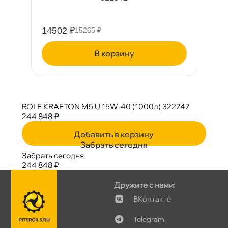
14502 ₽
9
15265 ₽
корзину
ROLF KRAFTON M5 U 15W-40 (1000л) 322747
244 848 ₽
Добавить в корзину
Забрать сегодня
Забрать сегодня
244 848 ₽
Дружите с нами:
Контакте
Telegram