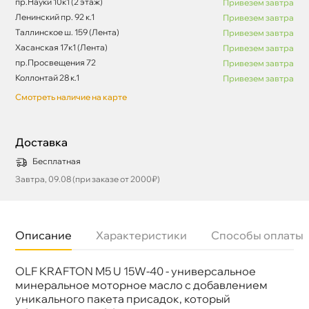
пр.Науки 10к1 (2 этаж)
Привезем завтра
Ленинский пр. 92 к.1
Привезем завтра
Таллинское ш. 159 (Лента)
Привезем завтра
Хасанская 17к1 (Лента)
Привезем завтра
пр.Просвещения 72
Привезем завтра
Коллонтай 28 к.1
Привезем завтра
Смотреть наличие на карте
Доставка
Бесплатная
Завтра, 09.08 (при заказе от 2000₽)
Описание
Характеристики
Способы оплаты
OLF KRAFTON M5 U 15W-40 - универсальное
язкость
15W-40
Бренд
Rolf
минеральное моторное масло с добавлением
Тип масла
Минеральное
уникального пакета присадок, который
Допуски
MB-Approval 228.3 MAN M3275-1 Cummins