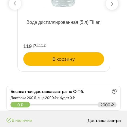
ода дистиллированная (5 л) Tillan
2)
0
119 ₽
67
125 ₽
корзину
Бесплатная доставка завтра по С-Пб.
?
Доставка
200
₽, еще
2000
₽ и будет 0 ₽
0
₽
2000 ₽
наличии
Доставка
завтра