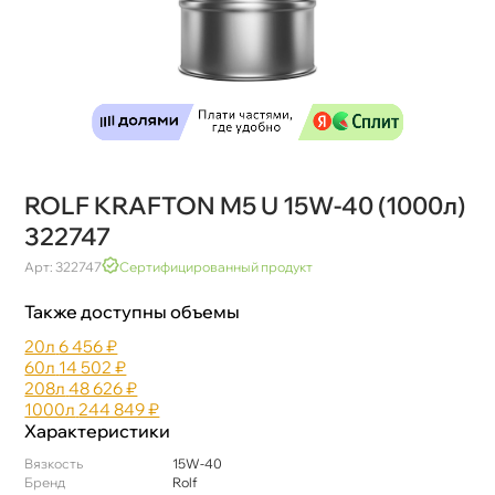
ROLF KRAFTON M5 U 15W-40 (1000л)
322747
Арт: 322747
Сертифицированный продукт
Также доступны объемы
20л
6 456 ₽
60л
14 502 ₽
208л
48 626 ₽
1000л
244 849 ₽
Характеристики
язкость
15W-40
Бренд
Rolf