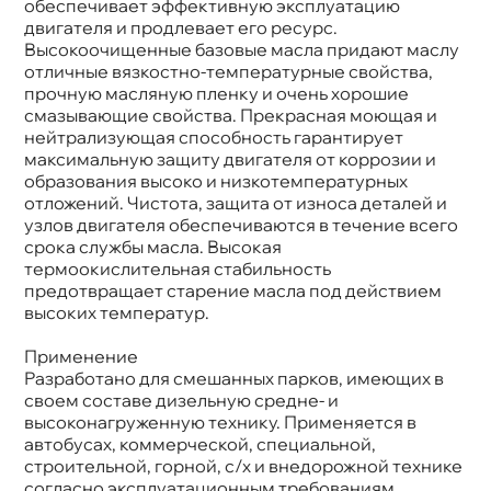
обеспечивает эффективную эксплуатацию
CES 20078
двигателя и продлевает его ресурс.
Спецификации
ACEA A3/B4; API CI-4/SL ACEA E7
ысокоочищенные базовые масла придают маслу
Объем
1000л
Артикул
322747
отличные вязкостно-температурные свойства,
Применение
Двигатель
прочную масляную пленку и очень хорошие
смазывающие свойства. Прекрасная моющая и
нейтрализующая способность гарантирует
максимальную защиту двигателя от коррозии и
образования высоко и низкотемпературных
отложений. Чистота, защита от износа деталей и
узлов двигателя обеспечиваются в течение всего
срока службы масла. Высокая
термоокислительная стабильность
предотвращает старение масла под действием
ысоких температур.
Применение
Разработано для смешанных парков, имеющих
своем составе дизельную средне- и
ысоконагруженную технику. Применяется
автобусах, коммерческой, специальной,
строительной, горной, с/х и внедорожной технике
согласно эксплуатационным требованиям