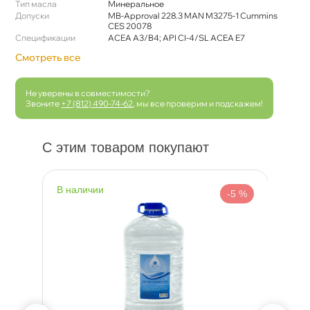
Тип масла
Минеральное
Допуски
MB-Approval 228.3 MAN M3275-1 Cummins
CES 20078
Спецификации
ACEA A3/B4; API CI-4/SL ACEA E7
Смотреть все
Не уверены в совместимости?
Звоните
+7 (812) 490-74-62
, мы все проверим и подскажем!
С этим товаром покупают
наличии
н
 %
-5 %