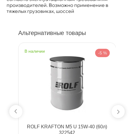
производителей. Возможно применение
тяжелых грузовиках, шоссей
Альтернативные товары
наличии
н
%
-5 %
л)
ROLF KRAFTON M5 U 15W-40 (60л)
322542