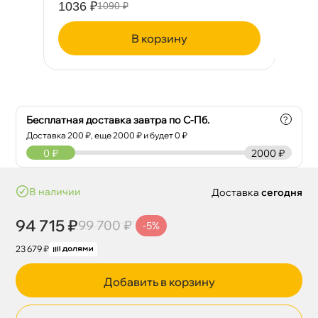
1036 ₽
38
1090 ₽
корзину
Бесплатная доставка завтра по С-Пб.
?
Доставка
200
₽, еще
2000
₽ и будет 0 ₽
0
₽
2000 ₽
наличии
Доставка
сегодня
94 715 ₽
99 700 ₽
-5%
23 679 ₽
Добавить в корзину