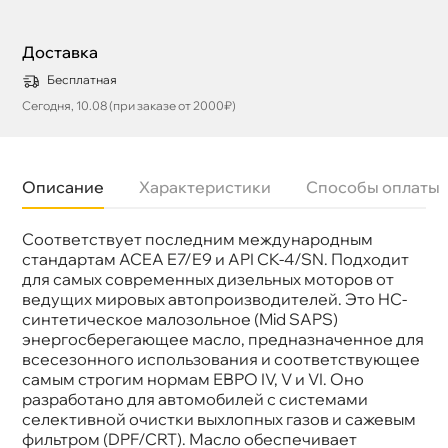
Доставка
Бесплатная
Сегодня, 10.08 (при заказе от 2000₽)
Описание
Характеристики
Способы оплаты
Соответствует последним международным
Объем
200л
Артикул
4920/12818
стандартам ACEA E7/E9 и API CK-4/SN. Подходит
для самых современных дизельных моторов от
едущих мировых автопроизводителей. Это HC-
синтетическое малозольное (Mid SAPS)
энергосберегающее масло, предназначенное для
сесезонного использования и соответствующее
самым строгим нормам ЕВРО IV, V и VI. Оно
разработано для автомобилей с системами
селективной очистки выхлопных газов и сажевым
фильтром (DPF/CRT). Масло обеспечивает