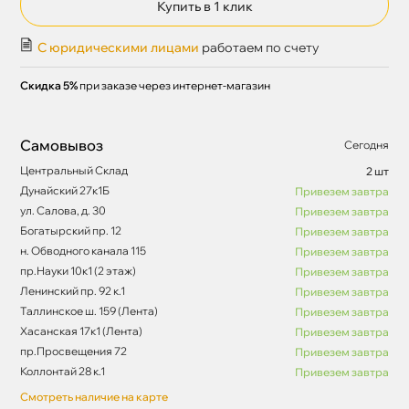
Купить в 1 клик
С юридическими лицами
работаем по счету
Скидка 5%
при заказе через интернет-магазин
Самовывоз
Сегодня
Центральный Склад
2 шт
Дунайский 27к1Б
Привезем завтра
ул. Салова, д. 30
Привезем завтра
Богатырский пр. 12
Привезем завтра
н. Обводного канала 115
Привезем завтра
пр.Науки 10к1 (2 этаж)
Привезем завтра
Ленинский пр. 92 к.1
Привезем завтра
Таллинское ш. 159 (Лента)
Привезем завтра
Хасанская 17к1 (Лента)
Привезем завтра
пр.Просвещения 72
Привезем завтра
Коллонтай 28 к.1
Привезем завтра
Смотреть наличие на карте