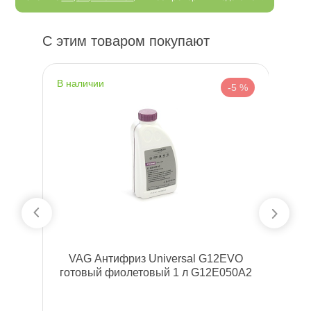
С этим товаром покупают
наличии
н
 %
-5 %
VAG Антифриз Universal G12EVO
W
85
отовый фиолетовый 1 л G12E050A2