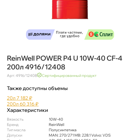
ReinWell POWER P4 U 10W-40 CF-4
200л 4916/12408
Арт: 4916/12408
Сертифицированный продукт
Также доступны объемы
20л
7 182 ₽
200л
60 316 ₽
Характеристики
язкость
10W-40
Бренд
ReinWell
Тип масла
Полусинтетика
Допуски
MAN: 270/271 MB: 228.1 Volvo: VDS