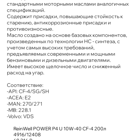
Применение
Двигатель
стандартными моторными маслами аналогичных
спецификаций.
Содержит присадки, повышающие стойкость к
старению, антикоррозионные присадки и
противоизносные.
Масло создано на основе базовых компонентов,
произведенных по технологии HC - синтеза, с
учетом самых высоких требований,
предъявляемых современными и мощными
ензиновыми и дизельными двигателями.
Имеет высокое щелочное число и сниженный
расход на угар.
Соответствие:
-API: CF-4/SG/SH
-ACEA: E2
-MAN: 270/271
-MB: 228.1
-Volvo: VDS
ReinWell POWER P4 U 10W-40 CF-4 200л
4916/12408