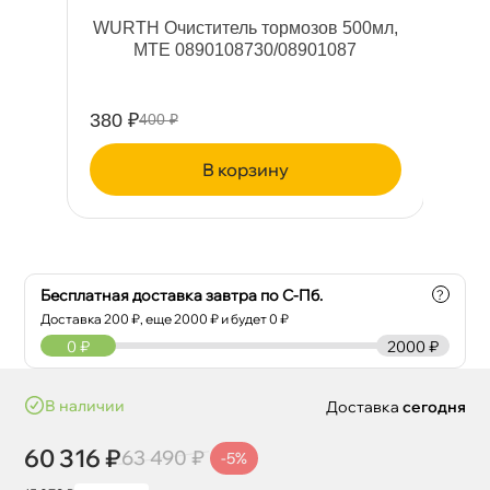
an
WURTH Очиститель тормозов 500мл,
H
MTE 0890108730/08901087
380 ₽
11
400 ₽
корзину
Бесплатная доставка завтра по С-Пб.
?
Доставка
200
₽, еще
2000
₽ и будет 0 ₽
0
₽
2000 ₽
наличии
Доставка
сегодня
60 316 ₽
63 490 ₽
-5%