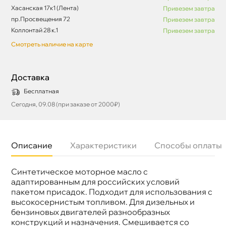
Хасанская 17к1 (Лента)
Привезем завтра
пр.Просвещения 72
Привезем завтра
Коллонтай 28 к.1
Привезем завтра
Смотреть наличие на карте
Доставка
Бесплатная
Сегодня, 09.08 (при заказе от 2000₽)
Описание
Характеристики
Способы оплаты
Синтетическое моторное масло с
язкость
10W-40
Бренд
ReinWell
адаптированным для российских условий
Тип масла
Полусинтетика
пакетом присадок. Подходит для использования с
Допуски
MAN: 270/271 MB: 228.1 Volvo: VDS
ысокосернистым топливом. Для дизельных и
Спецификации
API: CF-4/SG/SH ACEA: E2
ензиновых двигателей разнообразных
Объем
200л
конструкций и назначения. Смешивается со
Артикул
4916/12408