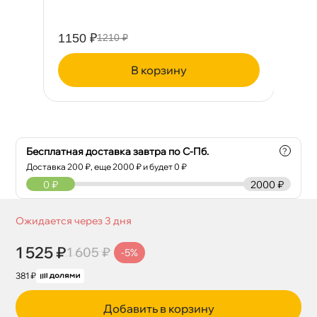
1150 ₽
54
1210 ₽
корзину
Бесплатная доставка завтра по С-Пб.
?
Доставка
200
₽, еще
2000
₽ и будет 0 ₽
0
₽
2000 ₽
Ожидается через 3 дня
1 525 ₽
1 605 ₽
-5%
381 ₽
Добавить в корзину