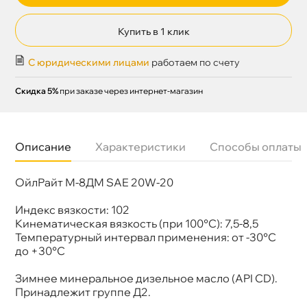
Купить в 1 клик
С юридическими лицами
работаем по счету
Скидка 5%
при заказе через интернет-магазин
Описание
Характеристики
Способы оплаты
ОйлРайт М-8ДМ SAE 20W-20
язкость
SAE 20W-20
Бренд
Oil Right
Тип масла
Минеральное
Индекс вязкости: 102
Спецификации
API СD
Кинематическая вязкость (при 100°С): 7,5-8,5
Объем
10л
Температурный интервал применения: от -30°C
до +30°C
Зимнее минеральное дизельное масло (API СD).
Принадлежит группе Д2.