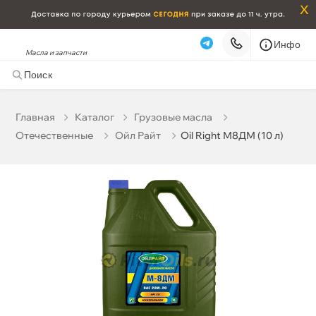
x
Инфо
Масла и запчасти
Oil Right М8ДМ (10 л)
1 525 ₽
корзину
1 605 ₽
Главная
Катало
Грузовые масла
Отечественные
Ойл Райт
Oil Right М8ДМ (10 л)
Бесплатная
Сегодня, 06.08 (при заказе от 2000₽)
Срочная за 2 ч – 399 ₽
Сегодня, 06.08
Самовывоз
Сегодня
Карта
Список