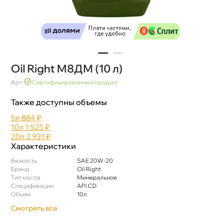
Oil Right М8ДМ (10 л)
Арт:
Сертифицированный продукт
Также доступны объемы
5л
884 ₽
10л
1 525 ₽
20л
2 931 ₽
Характеристики
язкость
SAE 20W-20
Бренд
Oil Right
Тип масла
Минеральное
Спецификации
API СD
Объем
10л
Смотреть все