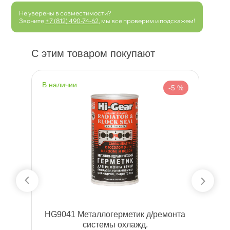
Не уверены в совместимости?
Звоните
+7 (812) 490-74-62
, мы все проверим и подскажем!
С этим товаром покупают
наличии
н
 %
-5 %
AR
HG9041 Металлогерметик д/ремонта
системы охлажд.