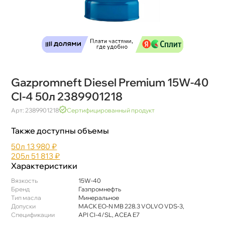
Gazpromneft Diesel Premium 15W-40
CI-4 50л 2389901218
Арт: 2389901218
Сертифицированный продукт
Также доступны объемы
50л
13 980 ₽
205л
51 813 ₽
Характеристики
язкость
15W-40
Бренд
Газпромнефть
Тип масла
Минеральное
Допуски
MACK EO-N MB 228.3 VOLVO VDS-3,
Спецификации
API CI-4/SL, ACEA E7