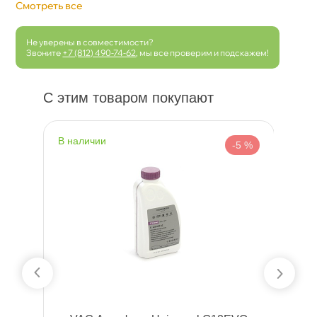
Смотреть все
Не уверены в совместимости?
Звоните
+7 (812) 490-74-62
, мы все проверим и подскажем!
С этим товаром покупают
наличии
н
 %
-5 %