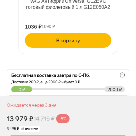
an
VAG Антифриз Universal G12EVO
отовый фиолетовый 1 л G12E050A2
S
1036 ₽
13
1090 ₽
корзину
Бесплатная доставка завтра по С-Пб.
?
Доставка
200
₽, еще
2000
₽ и будет 0 ₽
0
₽
2000 ₽
Ожидается через 3 дня
13 979 ₽
14 715 ₽
-5%
3 495 ₽