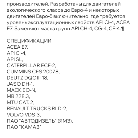
производителей. Разработаны для двигателей
экологического класса до Евро-4 и некоторых
двигателей Евро-5 включительно, где требуется
уровень эксплуатационных свойств API CI-4, ACEA
E7. Заменяют масла групп API CH-4, CG-4, CF-4.¶
СПЕЦИФИКАЦИИ
ACEA E7,
API CI-4,
API SL,
CATERPILLAR ECF-2,
CUMMINS CES 20078,
DEUTZ DQC III-18,
JASO DH-1,
MACK EO-N,
MB 228.3,
MTU CAT. 2,
RENAULT TRUCKS RLD-2,
VOLVO VDS-3,
ПАО "АВТОДИЗЕЛЬ" (ЯМЗ),
ПАО "КАМАЗ"