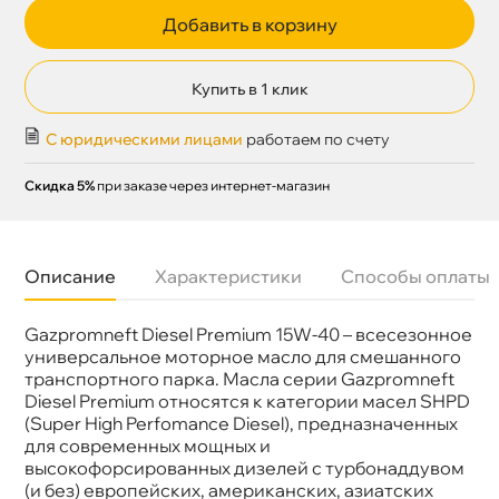
Добавить в корзину
Купить в 1 клик
С юридическими лицами
работаем по счету
Скидка 5%
при заказе через интернет-магазин
Описание
Характеристики
Способы оплаты
Gazpromneft Diesel Premium 15W-40 – всесезонное
язкость
15W-40
Бренд
Газпромнефть
универсальное моторное масло для смешанного
Тип масла
Минеральное
транспортного парка. Масла серии Gazpromneft
Допуски
MACK EO-N MB 228.3 VOLVO VDS-3,
Diesel Premium относятся к категории масел SHPD
Спецификации
API CI-4/SL, ACEA E7
(Super High Perfomance Diesel), предназначенных
Объем
50л
для современных мощных и
Артикул
2389901218
ысокофорсированных дизелей с турбонаддувом
(и без) европейских, американских, азиатских