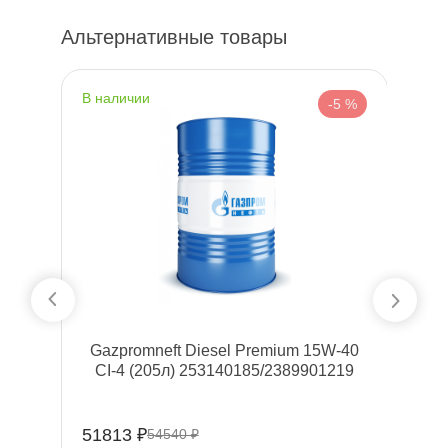
Альтернативные товары
наличии
н
%
-5 %
-
Gazpromneft Diesel Premium 15W-40
CI-4 (205л) 253140185/2389901219
51813 ₽
1
54540 ₽