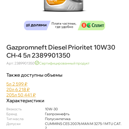
Gazpromneft Diesel Prioritet 10W30
CH-4 5л 2389901350
Арт: 2389901350
Сертифицированный продукт
Также доступны объемы
5л
2 599 ₽
20л
6 218 ₽
205л
50 441 ₽
Характеристики
язкость
10W-30
Бренд
Газпромнефть
Тип масла
Полусинтетика
Допуски
CUMMINS CES 20076 MAN M 3275-1 MTU CAT.
2