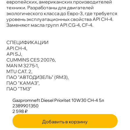
Артикул
2389901350
европейских, американских производителей
Применение
Двигатель
техники. Разработаны для двигателей
экологического класса до Евро-3, где требуется
уровень эксплуатационных свойства API CH-4.
Заменяют масла групп API CG-4, CF-4.
СПЕЦИФИКАЦИИ
API CH-4,
API SJ,
CUMMINS CES 20076,
MAN M 3275-1,
MTU CAT. 2,
ПАО "АВТОДИЗЕЛЬ" (ЯМЗ),
ПАО "КАМАЗ",
ПАО "ТМЗ"
Gazpromneft Diesel Prioritet 10W30 CH-4 5л
2389901350
2 598 ₽
Добавить в корзину