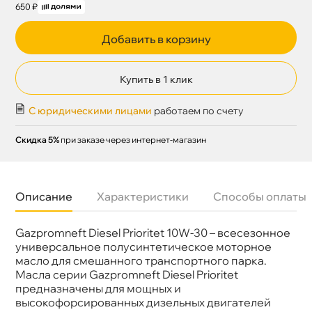
650 ₽
Добавить в корзину
Купить в 1 клик
С юридическими лицами
работаем по счету
Скидка 5%
при заказе через интернет-магазин
Описание
Характеристики
Способы оплаты
Gazpromneft Diesel Prioritet 10W-30 – всесезонное
язкость
10W-30
Бренд
Газпромнефть
универсальное полусинтетическое моторное
Тип масла
Полусинтетика
масло для смешанного транспортного парка.
Допуски
CUMMINS CES 20076 MAN M 3275-1 MTU CAT.
Масла серии Gazpromneft Diesel Prioritet
2
предназначены для мощных и
Спецификации
API CH-4 API SJ
ысокофорсированных дизельных двигателей
Объем
5л