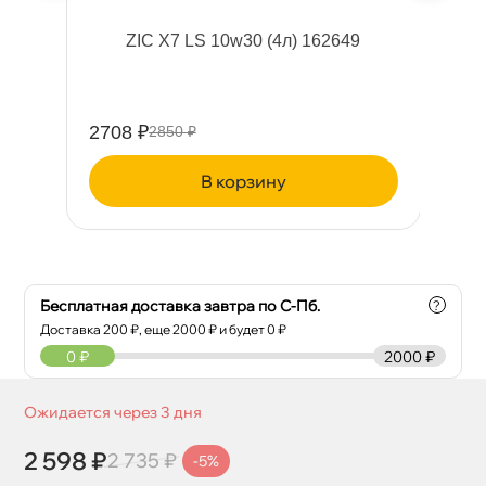
311
ZIC X7 LS 10w30 (4л) 162649
2708 ₽
11
2850 ₽
корзину
Бесплатная доставка завтра по С-Пб.
?
Доставка
200
₽, еще
2000
₽ и будет 0 ₽
0
₽
2000 ₽
Ожидается через 3 дня
2 598 ₽
2 735 ₽
-5%