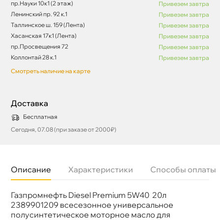
пр.Науки 10к1 (2 этаж)
Привезем завтра
Ленинский пр. 92 к.1
Привезем завтра
Таллинское ш. 159 (Лента)
Привезем завтра
Хасанская 17к1 (Лента)
Привезем завтра
пр.Просвещения 72
Привезем завтра
Коллонтай 28 к.1
Привезем завтра
Смотреть наличие на карте
Доставка
Бесплатная
Сегодня, 07.08 (при заказе от 2000₽)
Описание
Характеристики
Способы оплаты
Газпромнефть Diesel Premium 5W40 20л
язкость
5W-40
Бренд
Газпромнефть
2389901209 всесезонное универсальное
Тип масла
Полусинтетика
полусинтетическое моторное масло для
Спецификации
API CI-4, ACEA E7