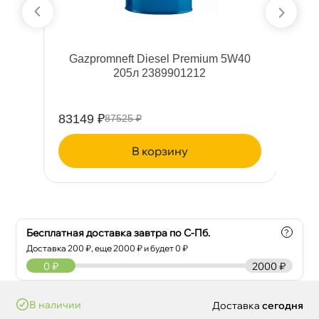
40
Gazpromneft Diesel Premium 5W40
Га
205л 2389901212
83149 ₽
36
87525 ₽
корзину
Бесплатная доставка завтра по С-Пб.
?
Доставка
200
₽, еще
2000
₽ и будет 0 ₽
0
₽
2000 ₽
наличии
Доставка
сегодня