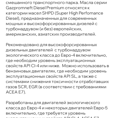
смешанного транспортного парка. Масла серии
Объем
20л
Gazpromneft Diesel Premium относятся к
Артикул
2389900044
категории масел SHPD (Super High Perfomance
Применение
Двигатель
Diesel), предназначенных для современных
мощных и высокофорсированных дизелей с
турбонаддувом (и без) европейских,
американских, азиатских производителей.
Рекомендовано для высокофорсированных
дизельных двигателей с турбонаддувом
экологического класса до Евро-4 включительно,
де необходим уровень эксплуатационных
свойств API CI-4 или ниже. Можно использовать
ензиновых двигателях, где необходим уровень
эксплуатационных свойств API SL, а также с
системами снижения токсичности отработавших
азов SCR, EGR (в соответствии с требованиями
ACEA E7).
Разработаны для двигателей экологического
класса до Евро-4 и некоторых двигателей Евро-5
ключительно, где требуется уровень