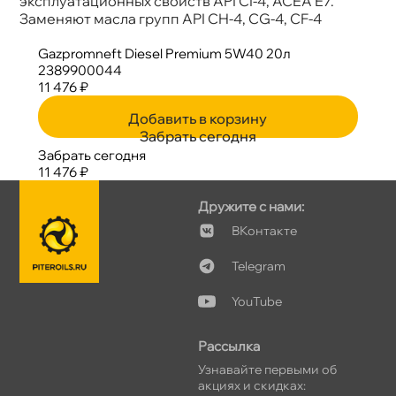
эксплуатационных свойств API CI-4, ACEA E7.
Заменяют масла групп API CH-4, CG-4, CF-4
Gazpromneft Diesel Premium 5W40 20л
2389900044
11 476 ₽
Добавить в корзину
Забрать сегодня
Забрать сегодня
11 476 ₽
Дружите с нами:
Контакте
Telegram
YouTube
Рассылка
Узнавайте первыми о
акциях и скидках: