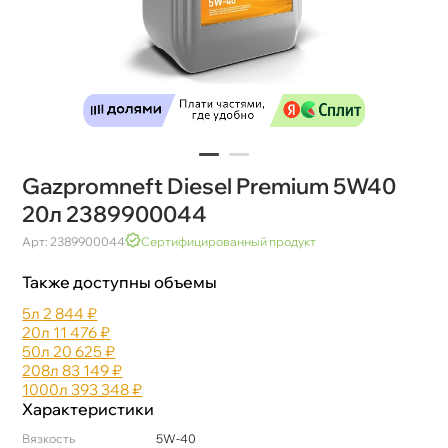
Gazpromneft Diesel Premium 5W40
20л 2389900044
Арт: 2389900044
Сертифицированный продукт
Также доступны объемы
5л
2 844 ₽
20л
11 476 ₽
50л
20 625 ₽
208л
83 149 ₽
1000л
393 348 ₽
Характеристики
язкость
5W-40