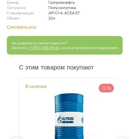
Бренд
Газпромнефть
Тип масла
Полусинтетика
Спецификации
API CI-4, ACEA E7
Объем
20л
Смотреть все
Не уверены в совместимости?
Звоните
+7 (812) 490-74-62
, мы все проверим и подскажем!
С этим товаром покупают
наличии
н
 %
-5 %