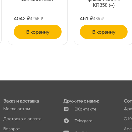
KR358 (--)
т
4042 ₽
461 ₽
4255 ₽
485 ₽
корзину
корзину
т
т
Заказ и доставка
Дружите с нами:
Сот
т
Масла оптом
Фра
Контакте
Доставка и оплата
О К
Telegram
т
озврат
Аре