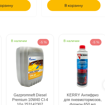
рзину
корзину
т
т
наличии
наличии
-5 %
-5 %
т
т
Gazpromneft Diesel
KERRY Антифриз
Premium 10W40 CI-4
для пневмотормозов,
10л 253142307
флакон 650 мл