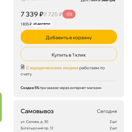
7 339 ₽
7 725 ₽
-5%
1 835 ₽
Добавить в корзину
Купить в 1 клик
С юридическими лицами
работаем по
счету
Скидка 5%
при заказе через интернет-магазин
Самовывоз
Сегодня
ул. Салова, д. 30
2 шт
Богатырский пр. 12
2 шт