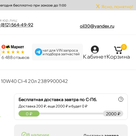
x
Ясно, понятно!
я юр.лиц:
 (812) 564-49-92
oil30@yandex.ru
0
чат для VIN запроса
и подбора запчастей
Кабинет
Корзина
6 488 отзыво
m 10W40 CI-4 20л 2389900042
Бесплатная доставка завтра по С-Пб.
?
Доставка
200
₽, еще
2000
₽ и будет 0 ₽
0
₽
2000 ₽
т
наличии
Доставка
завтра