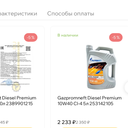
рактеристики
Способы оплаты
наличии
л 2389900042
-5 %
-5 %
Срочная за 2 ч – 399 ₽
ра, 07.08 (при заказе от 2000₽)
ня
 Diesel Premium
Gazpromneft Diesel Premium
50л 2389901215
10W40 CI-4 5л 253142105
т
2 233 ₽
745 ₽
2 350 ₽