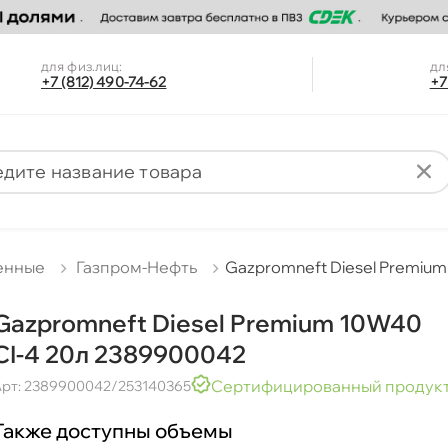
для физ.лиц:
дл
+7 (812) 490-74-62
+7
енные
Газпром-Нефть
Gazpromneft Diesel Premiu
Gazpromneft Diesel Premium 10W40
CI-4 20л 2389900042
Сертифицированный продук
рт: 2389900042/253140365
Также доступны объемы