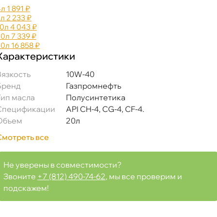
4л
1 891 ₽
5л
2 233 ₽
10л
4 043 ₽
20л
7 339 ₽
50л
16 858 ₽
Характеристики
язкость
10W-40
Бренд
Газпромнефть
Тип масла
Полусинтетика
Спецификации
API CH-4, CG-4, CF-4.
Объем
20л
Смотреть все
Не уверены в совместимости?
Звоните
+7 (812) 490-74-62
, мы все проверим и
подскажем!